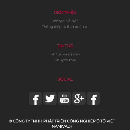
GIỚI THIỆU
Nissan Hà Nội
Thông điệp từ Ban quản trị
TIN TỨC
Tin tức và sự kiện
Khuyến mãi
SOCIAL
© CÔNG TY TNHH PHÁT TRIỂN CÔNG NGHIỆP Ô TÔ VIỆT
NAM(VAD)