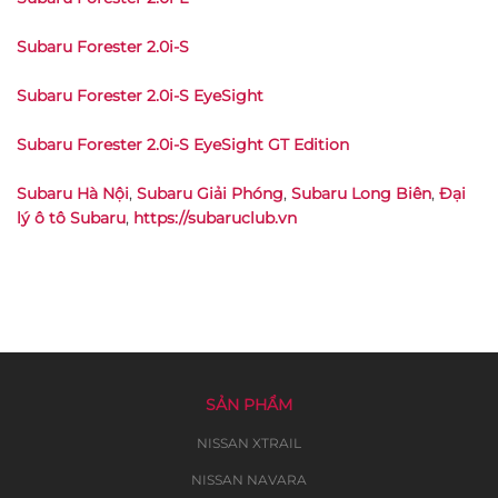
Subaru Forester 2.0i-S
Subaru Forester 2.0i-S EyeSight
Subaru Forester 2.0i-S EyeSight GT Edition
Subaru Hà Nội
,
Subaru Giải Phóng
,
Subaru Long Biên
,
Đại
lý ô tô Subaru
,
https://subaruclub.vn
SẢN PHẨM
NISSAN XTRAIL
NISSAN NAVARA