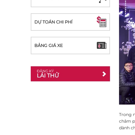
DỰ TOÁN CHI PHÍ
BẢNG GIÁ XE
ĐĂNG KÝ
LÁI THỬ
Trong n
châm ph
dành ch