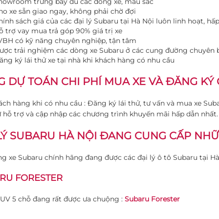
howroom trưng bày đủ các dòng xe, mầu sắc
ho xe sẵn giao ngay, không phải chờ đợi
hính sách giá của các đại lý Subaru tại Hà Nội luôn linh hoạt, hấ
ỗ trợ vay mua trả góp 90% giá trị xe
VBH có kỹ năng chuyên nghiệp, tận tâm
ược trải nghiệm các dòng xe Subaru ở các cung đường chuyên b
ăng ký lái thử xe tại nhà khi khách hàng có nhu cầu
 DỰ TOÁN CHI PHÍ MUA XE VÀ ĐĂNG KÝ
ch hàng khi có nhu cầu : Đăng ký lái thử, tư vấn và mua xe Suba
 hỗ trợ và cập nhập các chương trình khuyến mãi hấp dẫn nhất
LÝ SUBARU HÀ NỘI ĐANG CUNG CẤP NH
g xe Subaru chính hãng đang được các đại lý ô tô Subaru tại Hà
RU FORESTER
UV 5 chỗ đang rất được ưa chuộng :
Subaru Forester