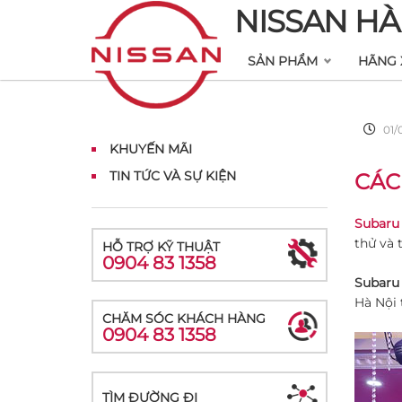
NISSAN HÀ
SẢN PHẨM
HÃNG 
01/
KHUYẾN MÃI
TIN TỨC VÀ SỰ KIỆN
CÁC
Subaru
thử và 
HỖ TRỢ KỸ THUẬT
0904 83 1358
Subaru
Hà Nội
CHĂM SÓC KHÁCH HÀNG
0904 83 1358
TÌM ĐƯỜNG ĐI