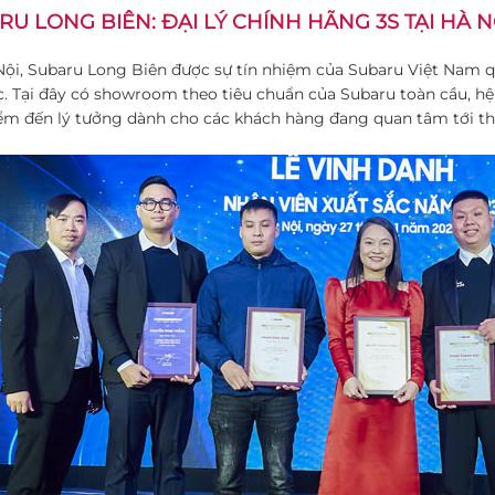
U LONG BIÊN: ĐẠI LÝ CHÍNH HÃNG 3S TẠI HÀ N
Nội, Subaru Long Biên được sự tín nhiệm của Subaru Việt Nam q
c. Tại đây có showroom theo tiêu chuẩn của Subaru toàn cầu, h
iểm đến lý tưởng dành cho các khách hàng đang quan tâm tới t