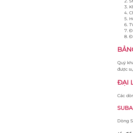
S
K
C
H
T
Đ
Đ
BẢNG
Quý khá
được sự
ĐẠI 
Các dòn
SUBA
Dòng S