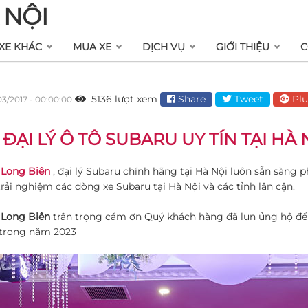
 NỘI
XE KHÁC
MUA XE
DỊCH VỤ
GIỚI THIỆU
C
5136 lượt xem
Share
Tweet
Plu
03/2017 - 00:00:00
 ĐẠI LÝ Ô TÔ SUBARU UY TÍN TẠI HÀ 
 Long Biên
, đại lý Subaru chính hãng tại Hà Nội luôn sẵn sàng
trải nghiệm các dòng xe Subaru tại Hà Nội và các tỉnh lân cận.
 Long Biên
trân trọng cám ơn Quý khách hàng đã lun ủng hộ để S
 trong năm 2023