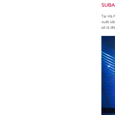
SUBAR
Tại Hà 
xuất sắ
sẽ là đ