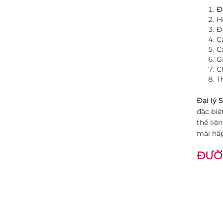
Đ
H
Đ
C
C
G
C
T
Đại lý 
đặc biệ
thể liê
mãi hấp
ĐƯỜ