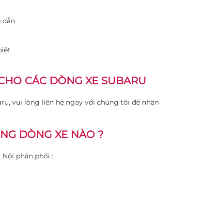
p dẫn
iệt
 CHO CÁC DÒNG XE SUBARU
ru, vui lòng liên hệ ngay với chúng tôi để nhận
.
ỮNG DÒNG XE NÀO ?
 Nội phân phối :