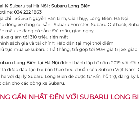
ại lý Subaru tại Hà Nội
:
Subaru Long Biên
otline:
034 222 1863
ịa chỉ : Số 3-5 Nguyễn Văn Linh, Gia Thụy, Long Biên, Hà Nội
ác dòng xe đang có sẵn : Subaru Forester, Subaru Outback, Sub
ác mầu xe đang có sẵn : Đủ mầu, giao ngay
iá xe giảm tới 310 triệu tiền mặt
hính sách giá và tài chính: Hấp dẫn tại mọi thời điểm
hủ tục mua xe subaru : Trả thẳng, trả góp tới 90% giá trị xe, giao
Subaru Long Biên tại Hà Nội
được thành lập từ năm 2019 với đội 
t là được đào tạo bài bản theo tiêu chuẩn của Subaru Việt Nam. 
n hệ với đại lý Subaru Long Biên để được tư vấn, hỗ trợ, đăng ký 
 dẫn cho các dòng xe Subaru.
NG GẦN NHẤT ĐẾN VỚI SUBARU LONG BI