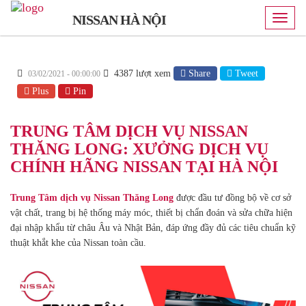
NISSAN HÀ NỘI
Toggle
naviga
4387 lượt xem
Share
Tweet
03/02/2021 - 00:00:00
Plus
Pin
TRUNG TÂM DỊCH VỤ NISSAN
THĂNG LONG: XƯỞNG DỊCH VỤ
CHÍNH HÃNG NISSAN TẠI HÀ NỘI
Trung Tâm dịch vụ Nissan Thăng Long
được đầu tư đồng bộ về cơ sở
vật chất, trang bị hệ thống máy móc, thiết bị chẩn đoán và sửa chữa hiện
đại nhập khẩu từ châu Âu và Nhật Bản, đáp ứng đầy đủ các tiêu chuẩn kỹ
thuật khắt khe của Nissan toàn cầu.