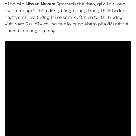
nâng cấp
Nissan Navara
Sportech thể thao, gây ấn tượng
mạnh tới người tiêu dùng bằng những trang thiết bị độc
nhất vô nhị, và tương lai sẽ sớm xuất hiện tại thị trường
Việt Nam.Sau đây chúng ta hãy cùng khám phá đôi nét về
phiên bản nâng cấp này :