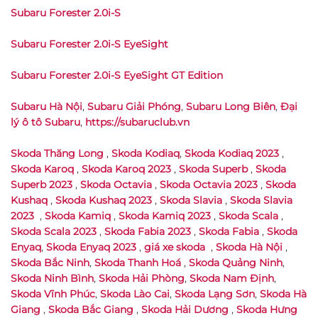
Subaru Forester 2.0i-S
Subaru Forester 2.0i-S EyeSight
Subaru Forester 2.0i-S EyeSight GT Edition
Subaru Hà Nội
,
Subaru Giải Phóng
,
Subaru Long Biên
,
Đại
lý ô tô Subaru
,
https://subaruclub.vn
Skoda Thăng Long
,
Skoda Kodiaq
,
Skoda Kodiaq 2023
,
Skoda Karoq
,
Skoda Karoq 2023
,
Skoda Superb
,
Skoda
Superb 2023
,
Skoda Octavia
,
Skoda Octavia 2023
,
Skoda
Kushaq
,
Skoda Kushaq 2023
,
Skoda Slavia
,
Skoda Slavia
2023
,
Skoda Kamiq
,
Skoda Kamiq 2023
,
Skoda Scala
,
Skoda Scala 2023
,
Skoda Fabia 2023
,
Skoda Fabia
,
Skoda
Enyaq
,
Skoda Enyaq 2023
,
giá xe skoda
,
Skoda Hà Nội
,
Skoda Bắc Ninh
,
Skoda Thanh Hoá
,
Skoda Quảng Ninh
,
Skoda Ninh Bình
,
Skoda Hải Phòng
,
Skoda Nam Định
,
Skoda Vĩnh Phúc
,
Skoda Lào Cai
,
Skoda Lạng Sơn
,
Skoda Hà
Giang
,
Skoda Bắc Giang
,
Skoda Hải Dương
,
Skoda Hưng