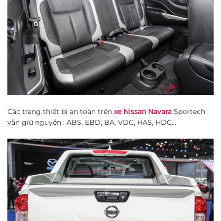
Các trang thiết bị an toàn trên
xe Nissan Navara
Sportech
vẫn giữ nguyễn : ABS, EBD, BA, VDC, HAS, HDC…