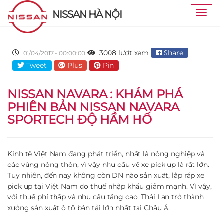
NISSAN HÀ NỘI
Togg
navig
3008 lượt xem
Share
01/04/2017 - 00:00:00
Tweet
Plus
Pin
NISSAN NAVARA : KHÁM PHÁ
PHIÊN BẢN NISSAN NAVARA
SPORTECH ĐỘ HẦM HỐ
Kinh tế Việt Nam đang phát triển, nhất là nông nghiệp và
các vùng nông thôn, vì vậy nhu cầu về xe pick up là rất lớn.
Tuy nhiên, đến nay không còn DN nào sản xuất, lắp ráp xe
pick up tại Việt Nam do thuế nhập khẩu giảm mạnh. Vì vậy,
với thuế phí thấp và nhu cầu tăng cao, Thái Lan trở thành
xưởng sản xuất ô tô bán tải lớn nhất tại Châu Á.