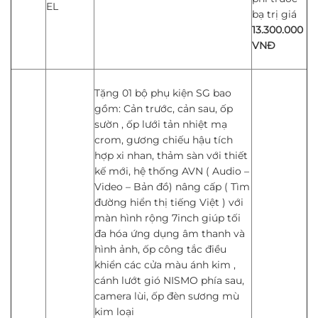
EL
bạ trị giá
13.300.000
VNĐ
Tặng 01 bộ phụ kiện SG bao
gồm: Cản trước, cản sau, ốp
sườn , ốp lưới tản nhiệt mạ
crom, gương chiếu hậu tích
hợp xi nhan, thảm sàn với thiết
kế mới, hệ thống AVN ( Audio –
Video – Bản đồ) nâng cấp ( Tìm
đường hiển thị tiếng Việt ) với
màn hình rộng 7inch giúp tối
đa hóa ứng dụng âm thanh và
hình ảnh, ốp công tắc điều
khiển các cửa màu ánh kim ,
cánh lướt gió NISMO phía sau,
camera lùi, ốp đèn sương mù
kim loại