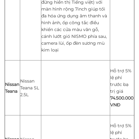
đừng hiền thị Tiếng việt) với
màn hình rộng 7inch giúp tối
đa hóa ứng dụng âm thanh và
hình ảnh, ốp công tắc điều
khiển các cửa màu vân gỗ,
cánh lướt gió NISMO phía sau,
camera lùi, ốp đèn sương mù
kim loại
Hỗ trợ 5%
lệ phí
Nissan
Nissan
trước bạ
Teana SL
Teana
trị giá
2.5L
74.500.000
VNĐ
Hỗ trợ 5%
lệ phí