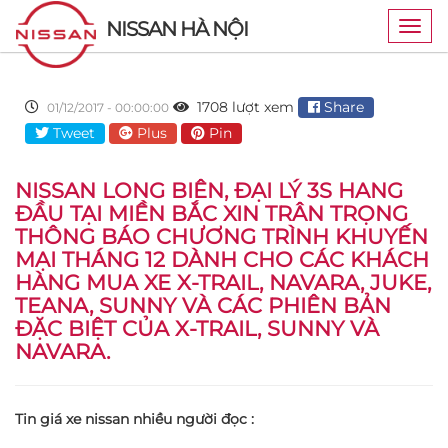
NISSAN HÀ NỘI
Togg
navig
1708 lượt xem
Share
01/12/2017 - 00:00:00
Tweet
Plus
Pin
NISSAN LONG BIÊN, ĐẠI LÝ 3S HANG
ĐẦU TẠI MIỀN BẮC XIN TRÂN TRỌNG
THÔNG BÁO CHƯƠNG TRÌNH KHUYẾN
MẠI THÁNG 12 DÀNH CHO CÁC KHÁCH
HÀNG MUA XE X-TRAIL, NAVARA, JUKE,
TEANA, SUNNY VÀ CÁC PHIÊN BẢN
ĐẶC BIỆT CỦA X-TRAIL, SUNNY VÀ
NAVARA.
Tin giá xe nissan nhiều người đọc :