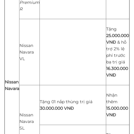
Premium
R
Tặng
25.000.000
VNĐ
&
hỗ
Nissan
trợ 2% lệ
Navara
phí trước
VL
bạ trị giá
16.300.000
VNĐ
Nissan
Navara
Nhận
Tặng 01 nắp thùng trị giá
thêm
30.000.000
VNĐ
15.000.000
Nissan
VNĐ
Navara
SL