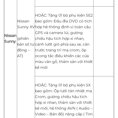
HOẶC: Tặng 01 bộ phụ kiện SE2
Nissan
bao gồm: Đầu đĩa DVD có tích
Sunny XV
hợp hệ thống định vị toàn cầu
GPS và camera lùi, gương
Nissan
(phiên
chiếu hậu tích hợp xi nhan,
Sunny
bản số tự
cánh lướt gió phía sau xe, cản
động –
trước trang trí mạ crom, ốp
AT)
ocong tắc điều khiển các cửa
màu vân gỗ, thảm sản với thiết
kế mới
HOẶC: Tặng 01 bộ phụ kiện SX
bao gồm: Ốp lưới tản nhiệt mạ
Crom, gương chiếu hậu tích
hợp xi nhan, thảm sàn với thiết
kế mới, hệ thống AVN ( Audio –
Video – Bản đồ) nâng cấp ( Tìm