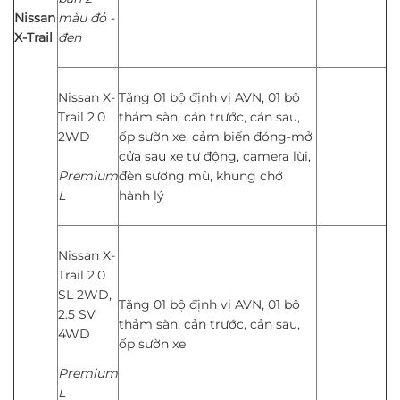
Nissan
màu đỏ -
X-Trail
đen
Nissan X-
Tặng 01 bộ định vị AVN, 01 bộ
Trail 2.0
thảm sàn, cản trước, cản sau,
2WD
ốp sườn xe, cảm biến đóng-mở
cửa sau xe tự động, camera lùi,
Premium
đèn sương mù, khung chở
L
hành lý
Nissan X-
Trail 2.0
SL 2WD,
Tặng 01 bộ định vị AVN, 01 bộ
2.5 SV
thảm sàn, cản trước, cản sau,
4WD
ốp sườn xe
Premium
L