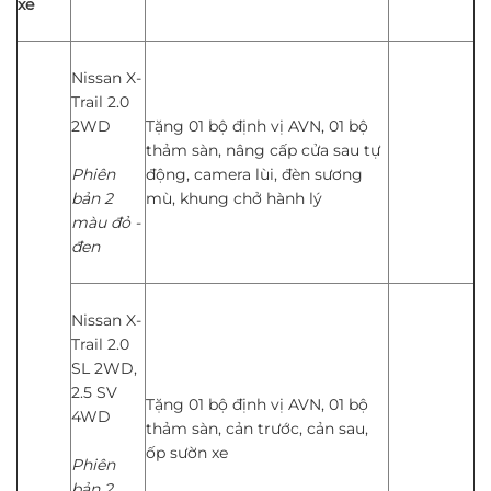
xe
Nissan X-
Trail 2.0
2WD
Tặng 01 bộ định vị AVN, 01 bộ
thảm sàn, nâng cấp cửa sau tự
Phiên
động, camera lùi, đèn sương
bản 2
mù, khung chở hành lý
màu đỏ -
đen
Nissan X-
Trail 2.0
SL 2WD,
2.5 SV
Tặng 01 bộ định vị AVN, 01 bộ
4WD
thảm sàn, cản trước, cản sau,
ốp sườn xe
Phiên
bản 2