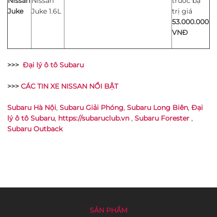
Nissan
Nissan
trước bạ
Juke
Juke 1.6L
trị giá
53.000.000
VNĐ
>>>
Đại lý ô tô Subaru
>>>
CÁC TIN XE NISSAN NỔI BẬT
Subaru Hà Nội
,
Subaru Giải Phóng
,
Subaru Long Biên
,
Đại
lý ô tô Subaru
,
https://subaruclub.vn
,
Subaru Forester
,
Subaru Outback
SẢN PHẨM