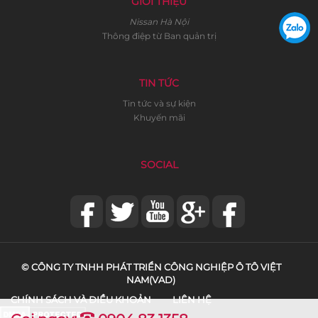
GIỚI THIỆU
Nissan Hà Nội
Thông điệp từ Ban quản trị
TIN TỨC
Tin tức và sự kiện
Khuyến mãi
SOCIAL
© CÔNG TY TNHH PHÁT TRIỂN CÔNG NGHIỆP Ô TÔ VIỆT
NAM(VAD)
CHÍNH SÁCH VÀ ĐIỀU KHOẢN
LIÊN HỆ