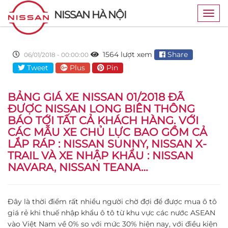
NISSAN HÀ NỘI
Togg
navig
1564 lượt xem
Share
06/01/2018 - 00:00:00
Tweet
Plus
Pin
BẢNG GIÁ XE NISSAN 01/2018 ĐÃ
ĐƯỢC NISSAN LONG BIÊN THÔNG
BÁO TỚI TẤT CẢ KHÁCH HÀNG. VỚI
CÁC MẪU XE CHỦ LỰC BAO GỒM CẢ
LẮP RÁP :
NISSAN SUNNY
, NISSAN X-
TRAIL VÀ XE NHẬP KHẨU : NISSAN
NAVARA, NISSAN TEANA…
Đây là thời điểm rất nhiều người chờ đợi để được mua ô tô
giá rẻ khi thuế nhập khẩu ô tô từ khu vực các nước ASEAN
vào Việt Nam về 0% so với mức 30% hiện nay, với điều kiện