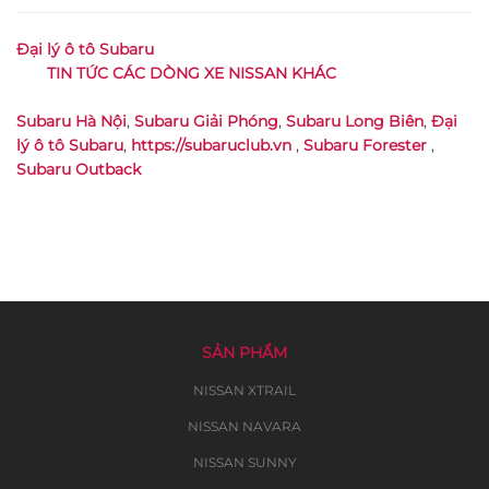
Đại lý ô tô Subaru
TIN TỨC CÁC DÒNG XE NISSAN KHÁC
Subaru Hà Nội
,
Subaru Giải Phóng
,
Subaru Long Biên
,
Đại
lý ô tô Subaru
,
https://subaruclub.vn
,
Subaru Forester
,
Subaru Outback
SẢN PHẨM
NISSAN XTRAIL
NISSAN NAVARA
NISSAN SUNNY