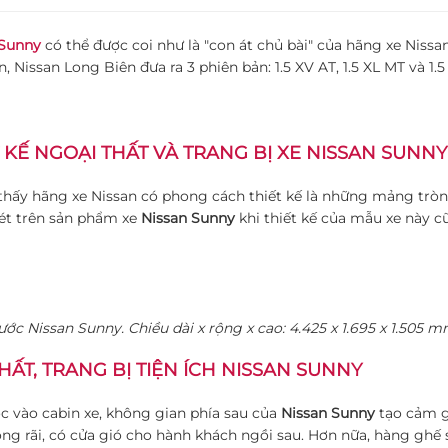
 Sunny
có thể được coi như là "con át chủ bài" của hãng xe Niss
n, Nissan Long Biên đưa ra 3 phiên bản: 1.5 XV AT, 1.5 XL MT và 1.
 KẾ NGOẠI THẤT VÀ TRANG BỊ XE NISSAN SUNNY
thấy hãng xe Nissan có phong cách thiết kế là những mảng tr
nét trên sản phẩm xe
Nissan Sunny
khi thiết kế của mẫu xe này c
ước Nissan Sunny. Chiều dài x rộng x cao: 4.425 x 1.695 x 1.505 
HẤT, TRANG BỊ TIỆN ÍCH NISSAN SUNNY
c vào cabin xe, không gian phía sau của
Nissan Sunny
tạo cảm g
ộng rãi, có cửa gió cho hành khách ngồi sau. Hơn nữa, hàng ghế s