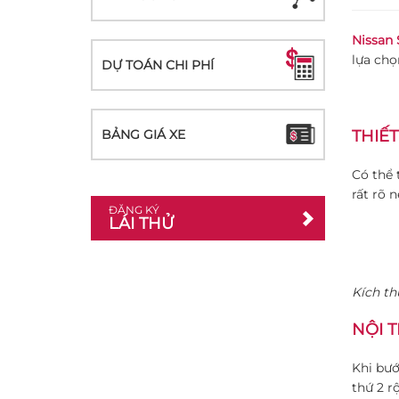
Nissan
lựa chọ
DỰ TOÁN CHI PHÍ
BẢNG GIÁ XE
THIẾT
Có thể 
rất rõ 
ĐĂNG KÝ
LÁI THỬ
Kích th
NỘI T
Khi bướ
thứ 2 r