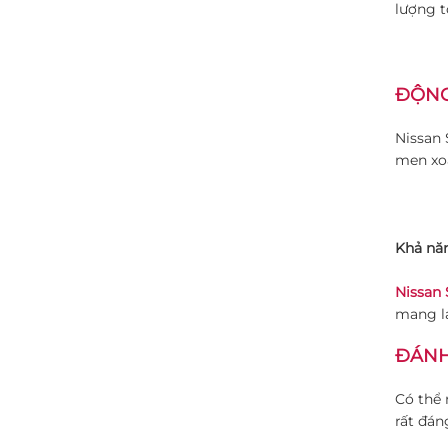
lượng t
ĐỘNG
Nissan 
men xoắ
Khả năn
Nissan
mang lạ
ĐÁNH
Có thể 
rất đán