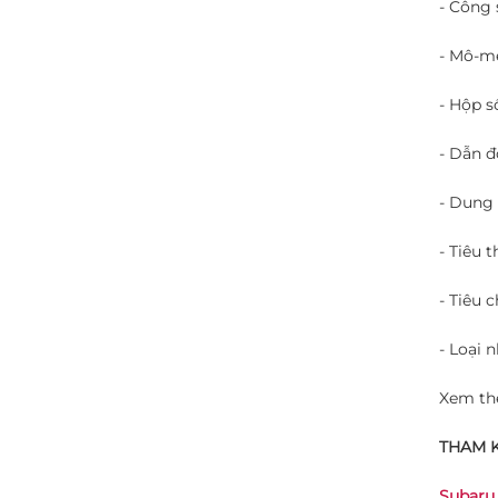
- Công 
- Mô-m
- Hộp s
- Dẫn đ
- Dung 
- Tiêu t
- Tiêu c
- Loại n
Xem th
THAM 
Subaru