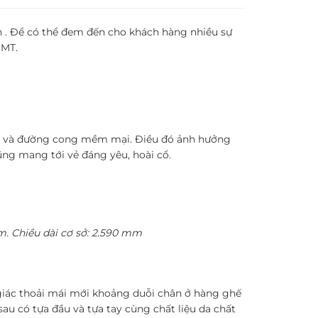
an . Để có thể đem đến cho khách hàng nhiều sự
5 MT.
òn và đường cong mềm mại. Điều đó ảnh hưởng
ũng mang tới vẻ đáng yêu, hoài cổ.
mm. Chiều dài cơ sở: 2.590 mm
iác thoải mái mới khoảng duỗi chân ở hàng ghế
au có tựa đầu và tựa tay cùng chất liệu da chất