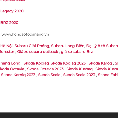
 Legacy 2020
 BRZ 2020
: www.hondaotodanang.vn
 Hà Nội
,
Subaru Giải Phóng
,
Subaru Long Biên
,
Đại lý ô tô Subar
forester
,
Giá xe subaru outback
,
giá xe subaru Brz
Thăng Long
,
Skoda Kodiaq
,
Skoda Kodiaq 2023
,
Skoda Karoq
,
S
koda Octavia
,
Skoda Octavia 2023
,
Skoda Kushaq
,
Skoda Kush
,
Skoda Kamiq 2023
,
Skoda Scala
,
Skoda Scala 2023
,
Skoda Fabi