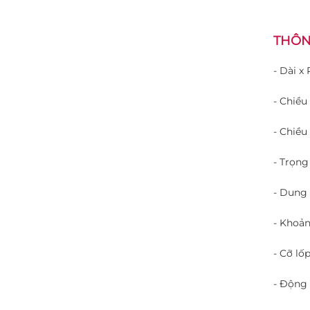
THÔN
- Dài x
- Chiều 
- Chiều
- Trọng
- Dung 
- Khoả
- Cỡ lốp
- Động 