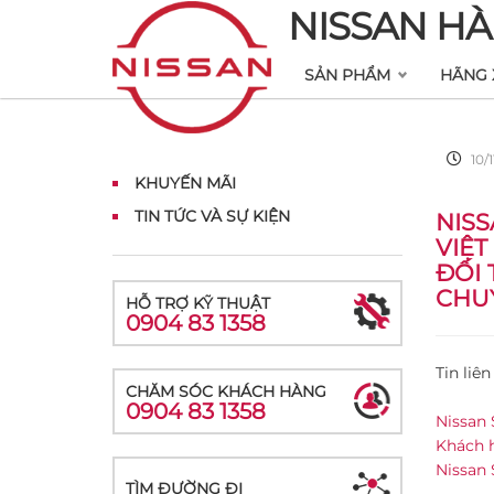
NISSAN HÀ
SẢN PHẨM
HÃNG 
10/
KHUYẾN MÃI
TIN TỨC VÀ SỰ KIỆN
NISS
VIỆT
ĐỐI 
CHUY
HỖ TRỢ KỸ THUẬT
0904 83 1358
Tin liên
CHĂM SÓC KHÁCH HÀNG
0904 83 1358
Nissan 
Khách h
Nissan 
TÌM ĐƯỜNG ĐI