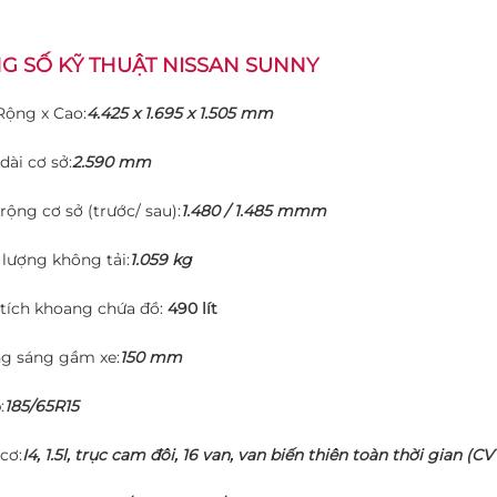
G SỐ KỸ THUẬT
NISSAN SUNNY
 Rộng x Cao:
4.425 x 1.695 x 1.505 mm
dài cơ sở:
2.590 mm
 rộng cơ sở (trước/ sau):
1.480 / 1.485 mmm
 lượng không tải:
1.059 kg
tích khoang chứa đồ:
490 lít
ng sáng gầm xe:
150 mm
:
185/65R15
cơ:
I4, 1.5l, trục cam đôi, 16 van, van biến thiên toàn thời gian (CV