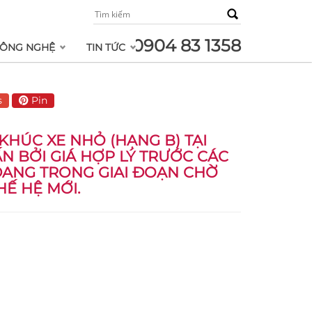
0904 83 1358
ÔNG NGHỆ
TIN TỨC
s
Pin
KHÚC XE NHỎ (HẠNG B) TẠI
ẤN BỞI GIÁ HỢP LÝ TRƯỚC CÁC
 ĐANG TRONG GIAI ĐOẠN CHỜ
Ế HỆ MỚI.