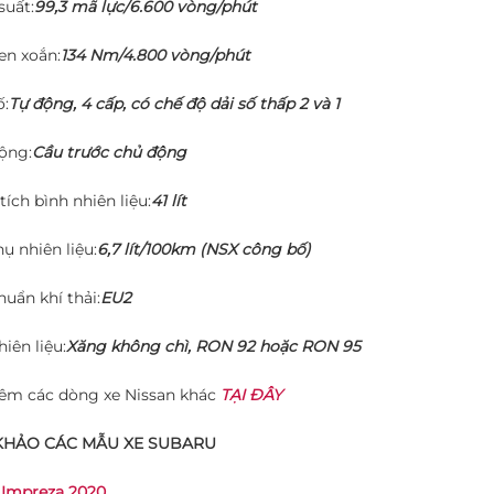
suất:
99,3 mã lực/6.600 vòng/phút
en xoắn:
134 Nm/4.800 vòng/phút
ố:
Tự động, 4 cấp, có chế độ dải số thấp 2 và 1
ộng:
Cầu trước chủ động
tích bình nhiên liệu:
41 lít
hụ nhiên liệu:
6,7 lít/100km (NSX công bố)
huẩn khí thải:
EU2
hiên liệu:
Xăng không chì, RON 92 hoặc RON 95
êm các dòng xe Nissan khác
TẠI ĐÂY
KHẢO CÁC MẪU XE SUBARU
 Impreza 2020