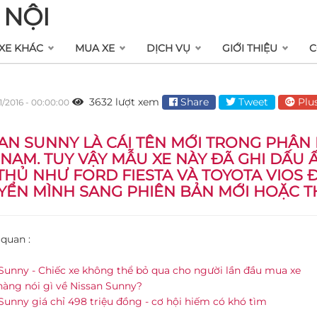
 NỘI
XE KHÁC
MUA XE
DỊCH VỤ
GIỚI THIỆU
C
3632 lượt xem
Share
Tweet
Plu
11/2016 - 00:00:00
AN SUNNY LÀ CÁI TÊN MỚI TRONG PHÂN 
 NAM. TUY VẬY MẪU XE NÀY ĐÃ GHI DẤU 
THỦ NHƯ FORD FIESTA VÀ TOYOTA VIOS
ỂN MÌNH SANG PHIÊN BẢN MỚI HOẶC TH
 quan :
Sunny - Chiếc xe không thể bỏ qua cho người lần đầu mua xe
àng nói gì về Nissan Sunny?
Sunny giá chỉ 498 triệu đồng - cơ hội hiếm có khó tìm