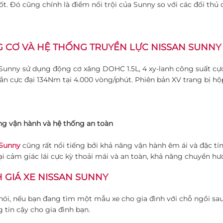
ốt. Đó cũng chính là điểm nổi trội của Sunny so với các đối thủ
 CƠ VÀ HỆ THỐNG TRUYỀN LỰC NISSAN SUNNY
Sunny sử dụng động cơ xăng DOHC 1.5L, 4 xy-lanh công suất cực
n cực đại 134Nm tại 4.000 vòng/phút. Phiên bản XV trang bị hộp
g vận hành và hệ thống an toàn
 Sunny
cũng rất nổi tiếng bởi khả năng vận hành êm ái và đặc tí
i cảm giác lái cực kỳ thoải mái và an toàn, khả năng chuyển hướ
 GIÁ XE NISSAN SUNNY
nói, nếu bạn đang tìm một mẫu xe cho gia đình với chỗ ngồi sau
g tin cậy cho gia đình bạn.