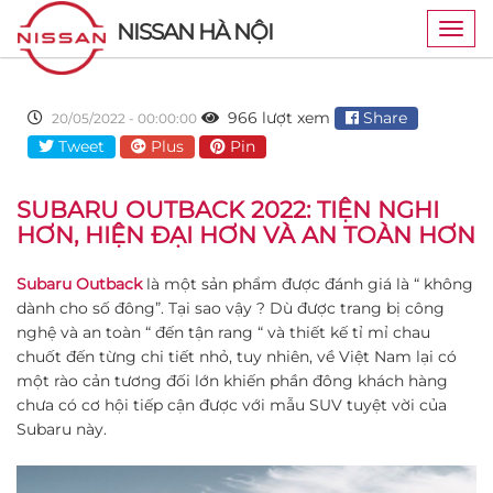
NISSAN HÀ NỘI
Togg
navig
966 lượt xem
Share
20/05/2022 - 00:00:00
Tweet
Plus
Pin
SUBARU OUTBACK 2022: TIỆN NGHI
HƠN, HIỆN ĐẠI HƠN VÀ AN TOÀN HƠN
Subaru Outback
là một sản phẩm được đánh giá là “ không
dành cho số đông”. Tại sao vậy ? Dù được trang bị công
nghệ và an toàn “ đến tận rang “ và thiết kế tỉ mỉ chau
chuốt đến từng chi tiết nhỏ, tuy nhiên, về Việt Nam lại có
một rào cản tương đối lớn khiến phần đông khách hàng
chưa có cơ hội tiếp cận được với mẫu SUV tuyệt vời của
Subaru này.