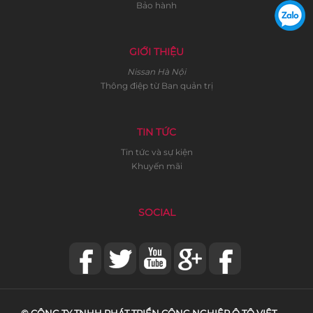
Bảo hành
GIỚI THIỆU
Nissan Hà Nội
Thông điệp từ Ban quản trị
TIN TỨC
Tin tức và sự kiện
Khuyến mãi
SOCIAL
© CÔNG TY TNHH PHÁT TRIỂN CÔNG NGHIỆP Ô TÔ VIỆT