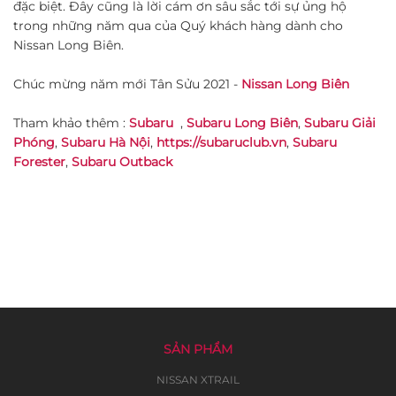
đặc biệt. Đây cũng là lời cám ơn sâu sắc tới sự ủng hộ
trong những năm qua của Quý khách hàng dành cho
Nissan Long Biên.
Chúc mừng năm mới Tân Sửu 2021 -
Nissan Long Biên
Tham khảo thêm :
Subaru
,
Subaru Long Biên
,
Subaru Giải
Phóng
,
Subaru Hà Nội
,
https://subaruclub.vn
,
Subaru
Forester
,
Subaru Outback
SẢN PHẨM
NISSAN XTRAIL