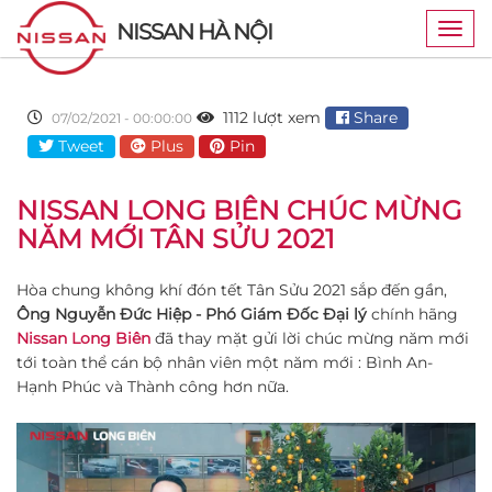
NISSAN HÀ NỘI
Togg
navig
1112 lượt xem
Share
07/02/2021 - 00:00:00
Tweet
Plus
Pin
NISSAN LONG BIÊN CHÚC MỪNG
NĂM MỚI TÂN SỬU 2021
Hòa chung không khí đón tết Tân Sửu 2021 sắp đến gần,
Ông Nguyễn Đức Hiệp - Phó Giám Đốc Đại lý
chính hãng
Nissan Long Biên
đã thay mặt gửi lời chúc mừng năm mới
tới toàn thể cán bộ nhân viên một năm mới : Bình An-
Hạnh Phúc và Thành công hơn nữa.