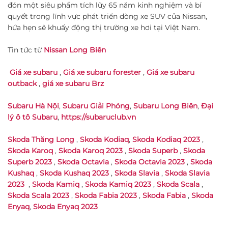
đón một siêu phẩm tích lũy 65 năm kinh nghiệm và bí
quyết trong lĩnh vực phát triển dòng xe SUV của Nissan,
hứa hẹn sẽ khuấy động thị trường xe hơi tại Việt Nam.
Tin tức từ
Nissan Long Biên
Giá xe subaru
,
Giá xe subaru forester
,
Giá xe subaru
outback
,
giá xe subaru Brz
Subaru Hà Nội
,
Subaru Giải Phóng
,
Subaru Long Biên
,
Đại
lý ô tô Subaru
,
https://subaruclub.vn
Skoda Thăng Long
,
Skoda Kodiaq
,
Skoda Kodiaq 2023
,
Skoda Karoq
,
Skoda Karoq 2023
,
Skoda Superb
,
Skoda
Superb 2023
,
Skoda Octavia
,
Skoda Octavia 2023
,
Skoda
Kushaq
,
Skoda Kushaq 2023
,
Skoda Slavia
,
Skoda Slavia
2023
,
Skoda Kamiq
,
Skoda Kamiq 2023
,
Skoda Scala
,
Skoda Scala 2023
,
Skoda Fabia 2023
,
Skoda Fabia
,
Skoda
Enyaq
,
Skoda Enyaq 2023