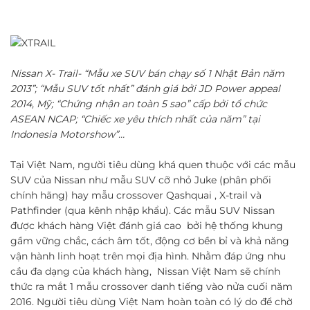
Nissan X- Trail- “Mẫu xe SUV bán chạy số 1 Nhật Bản năm
2013”; “Mẫu SUV tốt nhất” đánh giá bởi JD Power appeal
2014, Mỹ; “Chứng nhận an toàn 5 sao” cấp bởi tổ chức
ASEAN NCAP; “Chiếc xe yêu thích nhất của năm” tại
Indonesia Motorshow”…
Tại Việt Nam, người tiêu dùng khá quen thuộc với các mẫu
SUV của Nissan như mẫu SUV cỡ nhỏ Juke (phân phối
chính hãng) hay mẫu crossover Qashquai , X-trail và
Pathfinder (qua kênh nhập khẩu). Các mẫu SUV Nissan
được khách hàng Việt đánh giá cao bởi hệ thống khung
gầm vững chắc, cách âm tốt, động cơ bền bỉ và khả năng
vận hành linh hoạt trên mọi địa hình. Nhằm đáp ứng nhu
cầu đa dạng của khách hàng, Nissan Việt Nam sẽ chính
thức ra mắt 1 mẫu crossover danh tiếng vào nửa cuối năm
2016. Người tiêu dùng Việt Nam hoàn toàn có lý do để chờ