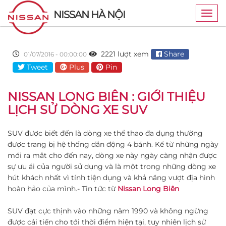
NISSAN HÀ NỘI
Togg
navig
2221 lượt xem
Share
01/07/2016 - 00:00:00
Tweet
Plus
Pin
NISSAN LONG BIÊN : GIỚI THIỆU
LỊCH SỬ DÒNG XE SUV
SUV được biết đến là dòng xe thể thao đa dụng thường
được trang bị hệ thống dẫn động 4 bánh. Kể từ những ngày
mới ra mắt cho đến nay, dòng xe này ngày càng nhận được
sự ưu ái của người sử dụng và là một trong những dòng xe
hút khách nhất vì tính tiện dụng và khả năng vượt địa hình
hoàn hảo của mình.- Tin tức từ
Nissan Long Biên
SUV đạt cực thịnh vào những năm 1990 và không ngừng
được cải tiến cho tới thời điểm hiện tại, tuy nhiên lịch sử