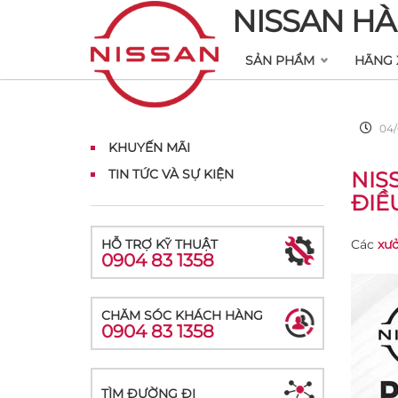
NISSAN HÀ
SẢN PHẨM
HÃNG 
04/
KHUYẾN MÃI
TIN TỨC VÀ SỰ KIỆN
NIS
ĐIỀ
HỖ TRỢ KỸ THUẬT
Các
xưở
0904 83 1358
CHĂM SÓC KHÁCH HÀNG
0904 83 1358
TÌM ĐƯỜNG ĐI