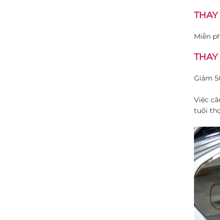
THAY
Miễn ph
THAY
Giảm 5
Việc câ
tuổi th