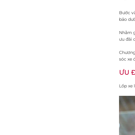
Bước và
bảo dưỡ
Nhằm gi
ưu đãi 
Chương 
sóc xe 
ƯU Đ
Lốp xe 