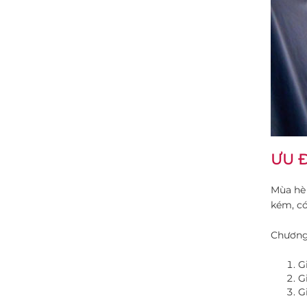
ƯU Đ
Mùa hè 
kém, có
Chương 
G
G
G