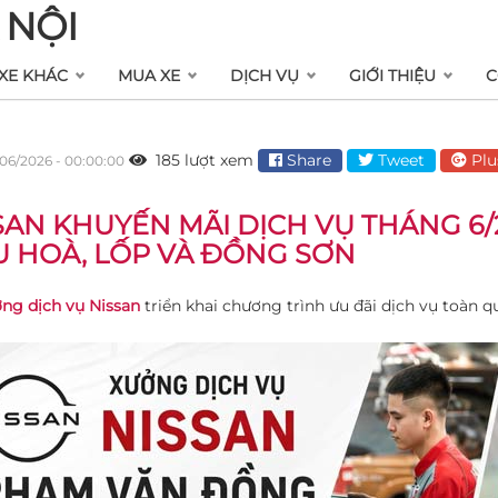
 NỘI
XE KHÁC
MUA XE
DỊCH VỤ
GIỚI THIỆU
C
185 lượt xem
Share
Tweet
Plu
06/2026 - 00:00:00
SAN KHUYẾN MÃI DỊCH VỤ THÁNG 6/
U HOÀ, LỐP VÀ ĐỒNG SƠN
ng dịch vụ Nissan
triển khai chương trình ưu đãi dịch vụ toàn q