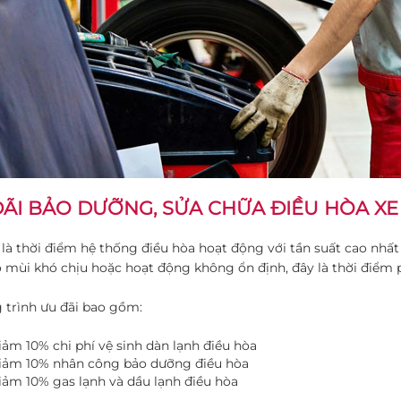
ÃI BẢO DƯỠNG, SỬA CHỮA ĐIỀU HÒA XE
là thời điểm hệ thống điều hòa hoạt động với tần suất cao nhấ
 mùi khó chịu hoặc hoạt động không ổn định, đây là thời điểm 
trình ưu đãi bao gồm:
iảm 10% chi phí vệ sinh dàn lạnh điều hòa
iảm 10% nhân công bảo dưỡng điều hòa
iảm 10% gas lạnh và dầu lạnh điều hòa