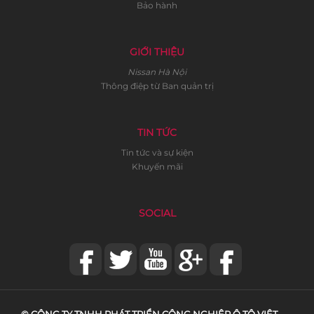
Bảo hành
GIỚI THIỆU
Nissan Hà Nội
Thông điệp từ Ban quản trị
TIN TỨC
Tin tức và sự kiện
Khuyến mãi
SOCIAL
© CÔNG TY TNHH PHÁT TRIỂN CÔNG NGHIỆP Ô TÔ VIỆT