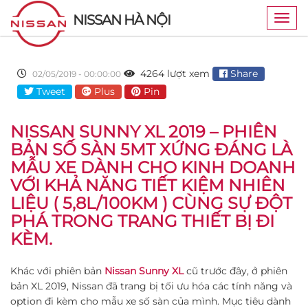
NISSAN HÀ NỘI
Togg
navig
4264 lượt xem
Share
02/05/2019 - 00:00:00
Tweet
Plus
Pin
NISSAN SUNNY XL 2019 – PHIÊN
BẢN SỐ SÀN 5MT XỨNG ĐÁNG LÀ
MẪU XE DÀNH CHO KINH DOANH
VỚI KHẢ NĂNG TIẾT KIỆM NHIÊN
LIỆU ( 5,8L/100KM ) CÙNG SỰ ĐỘT
PHÁ TRONG TRANG THIẾT BỊ ĐI
KÈM.
Khác với phiên bản
Nissan Sunny XL
cũ trước đây, ở phiên
bản XL 2019, Nissan đã trang bị tối ưu hóa các tính năng và
option đi kèm cho mẫu xe số sàn của mình. Mục tiêu dành