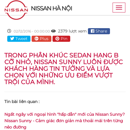
NISSAN HÀ NỘI
Togg
navig
2379 lượt xem
Share
02/12/2016 - 00:00:00
Tweet
Plus
Pin
TRONG PHÂN KHÚC SEDAN HẠNG B
CỠ NHỎ, NISSAN SUNNY LUÔN ĐƯỢC
KHÁCH HÀNG TIN TƯỞNG VÀ LỰA
CHỌN VỚI NHỮNG ƯU ĐIỂM VƯỢT
TRỘI CỦA MÌNH.
Tin bài liên quan :
Ngất ngây với ngoại hình "hấp dẫn" mới của Nissan Sunny?
Nissan Sunny - Cảm giác đơn giản mà thoải mái trên từng
nẻo đường