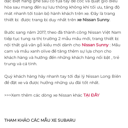
đặc biệt hàng ghế sau có tựa tay để cốc và quạt gió điều
hòa sau mang đến sự lưu thông không khí tối ưu, tăng độ
mát nhanh tới toàn bộ hành khách trên xe. Đây là trang
thiết bị được trang bị duy nhất trên
xe Nissan Sunny
.
Bước sang năm 2017, theo đà thành công Nissan Việt Nam
tiếp tục tung ra thị trường 2 mẫu mầu mới, trang thiết bị
nội thất giả vân gỗ kiểu mới dành cho
Nissan Sunny
: Mầu
cam và mầu xanh olive để tăng thêm sự lựa chọn cho
khách hàng và hướng đến những khách hàng nổi bật , trẻ
trung và cá tính.
Quý khách hàng hãy nhanh tay tới đại lý Nissan Long Biên
để đặt xe và được hưởng những ưu đãi tốt nhất.
>>>Xem thêm các dòng xe Nissan khác
TẠI ĐÂY
THAM KHẢO CÁC MẪU XE SUBARU