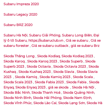
Subaru Impreza 2020
Subaru Legacy 2020
Subaru BRZ 2020
Subaru Hà Nội
,
Subaru Giải Phóng
,
Subaru Long Biên
,
Đại
lý ô tô Subaru
,
https://subaruclub.vn
,
Giá xe subaru
,
Giá xe
subaru forester
,
Giá xe subaru outback
,
giá xe subaru Brz
Skoda Thăng Long
,
Skoda Kodiaq
,
Skoda Kodiaq 2023
,
Skoda Karoq
,
Skoda Karoq 2023
,
Skoda Superb
,
Skoda
Superb 2023
,
Skoda Octavia
,
Skoda Octavia 2023
,
Skoda
Kushaq
,
Skoda Kushaq 2023
,
Skoda Slavia
,
Skoda Slavia
2023
,
Skoda Kamiq
,
Skoda Kamiq 2023
,
Skoda Scala
,
Skoda Scala 2023
,
Skoda Fabia 2023
,
Skoda Fabia
,
Skoda
Enyaq
,
Skoda Enyaq 2023
,
giá xe skoda
,
Skoda Hà Nội
,
Skoda Bắc Ninh
,
Skoda Thanh Hoá
,
Skoda Quảng Ninh
,
Skoda Ninh Bình
,
Skoda Hải Phòng
,
Skoda Nam Định
,
Skoda Vĩnh Phúc
,
Skoda Lào Cai
,
Skoda Lạng Sơn
,
Skoda Hà