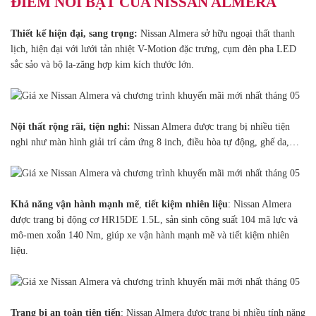
ĐIỂM NỔI BẬT CỦA NISSAN ALMERA
Thiết kế hiện đại, sang trọng:
Nissan Almera sở hữu ngoại thất thanh
lịch, hiện đại với lưới tản nhiệt V-Motion đặc trưng, cụm đèn pha LED
sắc sảo và bộ la-zăng hợp kim kích thước lớn.
Nội thất rộng rãi, tiện nghi:
Nissan Almera được trang bị nhiều tiện
nghi như màn hình giải trí cảm ứng 8 inch, điều hòa tự động, ghế da,…
Khả năng vận hành mạnh mẽ
,
tiết kiệm nhiên liệu
: Nissan Almera
được trang bị động cơ HR15DE 1.5L, sản sinh công suất 104 mã lực và
mô-men xoắn 140 Nm, giúp xe vận hành mạnh mẽ và tiết kiệm nhiên
liệu.
Trang bị an toàn tiên tiến
: Nissan Almera được trang bị nhiều tính năng