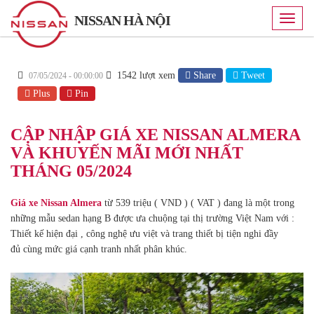
NISSAN HÀ NỘI
Toggle
naviga
1542 lượt xem
Share
Tweet
07/05/2024 - 00:00:00
Plus
Pin
CẬP NHẬP GIÁ XE NISSAN ALMERA
VÀ KHUYẾN MÃI MỚI NHẤT
THÁNG 05/2024
Giá xe Nissan Almera
từ 539 triệu ( VND ) ( VAT ) đang là một trong
những mẫu sedan hạng B được ưa chuộng tại thị trường Việt Nam với :
Thiết kế hiện đại , công nghệ ưu việt và trang thiết bị tiện nghi đầy
đủ cùng mức giá cạnh tranh nhất phân khúc.