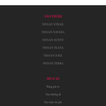
SẢN PHẨM
NISSAN XTRAIL
NISSAN NAVARA
NISSAN SUNNY
NISSAN TEANA
NISSAN JUKE
NISSAN TERRA
MUA XE
Bảng giá xe
Tìm đường đi
Dự toán chi phí