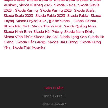
Kushaq
,
Skoda Kushaq 2023
,
Skoda Slavia
,
Skoda Slavia
2023
,
Skoda Kamiq
,
Skoda Kamiq 2023
,
Skoda Scala
,
Skoda Scala 2023
,
Skoda Fabia 2023
,
Skoda Fabia
,
Skoda
Enyaq
,
Skoda Enyaq 2023
,
giá xe skoda
,
Skoda Hà Nội
,
Skoda Bắc Ninh
,
Skoda Thanh Hoá
,
Skoda Quảng Ninh
,
Skoda Ninh Bình
,
Skoda Hải Phòng
,
Skoda Nam Định
,
Skoda Vĩnh Phúc
,
Skoda Lào Cai
,
Skoda Lạng Sơn
,
Skoda Hà
Giang
,
Skoda Bắc Giang
,
Skoda Hải Dương
,
Skoda Hưng
Yên
,
Skoda Thái Nguyên
SẢN PHẨM
NISSAN XTRAIL
NISSAN NAVARA