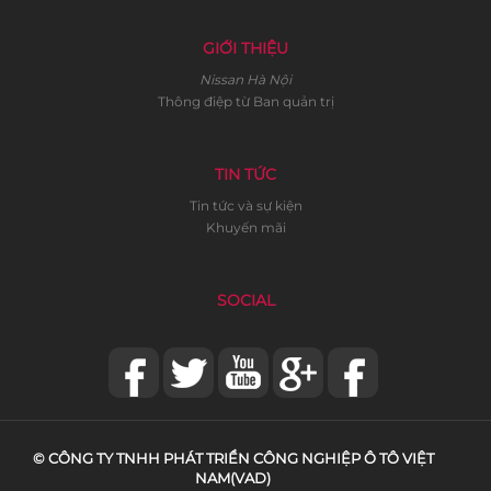
GIỚI THIỆU
Nissan Hà Nội
Thông điệp từ Ban quản trị
TIN TỨC
Tin tức và sự kiện
Khuyến mãi
SOCIAL
© CÔNG TY TNHH PHÁT TRIỂN CÔNG NGHIỆP Ô TÔ VIỆT
NAM(VAD)