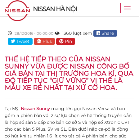
NISSAN HÀ NỘI
Togg
navig
1360 lượt xem
Share
28/12/2016 - 00:00:00
Tweet
Plus
Pin
THẾ HỆ TIẾP THEO CỦA NISSAN
SUNNY VỪA ĐƯỢC NISSAN CÔNG BỐ
GIÁ BÁN TẠI THỊ TRƯỜNG HOA KÌ, QUA
ĐÓ TIẾP TỤC “GIỮ VỮNG” VỊ THẾ LÀ
MẪU XE RẺ NHẤT TẠI XỨ CỜ HOA.
Tại Mỹ,
Nissan Sunny
mang tên gọi Nissan Versa và bao
gồm 4 phiên bản với 2 sự lựa chọn về hệ thống truyền dẫn
là hộp số sàn 5 cấp cho bản cơ sở S và hộp số Xtronic CVT
cho các bản S Plus, SV và SL. Bên dưới nắp ca-pô là động
cơ hút khí tự nhiên 1.6 lít cho tất cả 4 phiên bản, cho sức