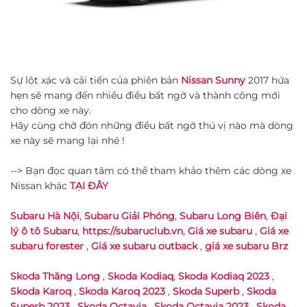
Sự lột xác và cải tiến của phiên bản
Nissan Sunny
2017 hứa
hẹn sẽ mang đến nhiều điều bất ngờ và thành công mới
cho dòng xe này.
Hãy cùng chờ đón những điều bất ngờ thú vị nào mà dòng
xe này sẽ mang lại nhé !
--> Bạn đọc quan tâm có thể tham khảo thêm các dòng xe
Nissan khác
TẠI ĐÂY
Subaru Hà Nội
,
Subaru Giải Phóng
,
Subaru Long Biên
,
Đại
lý ô tô Subaru
,
https://subaruclub.vn
,
Giá xe subaru
,
Giá xe
subaru forester
,
Giá xe subaru outback
,
giá xe subaru Brz
Skoda Thăng Long
,
Skoda Kodiaq
,
Skoda Kodiaq 2023
,
Skoda Karoq
,
Skoda Karoq 2023
,
Skoda Superb
,
Skoda
Superb 2023
,
Skoda Octavia
,
Skoda Octavia 2023
,
Skoda