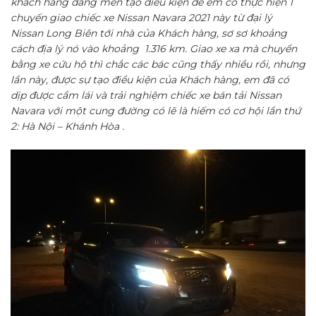
khách hàng đáng mến tạo điều kiện để em có thực hiện 1
chuyến giao chiếc xe Nissan Navara 2021 này từ đại lý
Nissan Long Biên tới nhà của Khách hàng, sơ sơ khoảng
cách địa lý nó vào khoảng 1.316 km. Giao xe xa mà chuyển
bằng xe cứu hộ thì chắc các bác cũng thấy nhiều rồi, nhưng
lần này, được sự tạo điều kiện của Khách hàng, em đã có
dịp được cầm lái và trải nghiệm chiếc xe bán tải Nissan
Navara với một cung đường có lẽ là hiếm có cơ hội lần thứ
2: Hà Nội – Khánh Hòa .