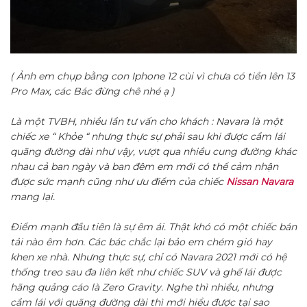
( Ảnh em chụp bằng con Iphone 12 cùi vì chưa có tiền lên 13
Pro Max, các Bác đừng chê nhé ạ )
Là một TVBH, nhiều lần tư vấn cho khách : Navara là một
chiếc xe “ Khỏe “ nhưng thực sự phải sau khi được cầm lái
quãng đường dài như vậy, vượt qua nhiều cung đường khác
nhau cả ban ngày và ban đêm em mới có thể cảm nhận
được sức mạnh cũng như ưu điểm của chiếc
Nissan Navara
mang lại.
Điểm mạnh đầu tiên là sự êm ái. Thật khó có một chiếc bán
tải nào êm hơn. Các bác chắc lại bảo em chém gió hay
khen xe nhà. Nhưng thực sự, chỉ có Navara 2021 mới có hệ
thống treo sau đa liên kết như chiếc SUV và ghế lái được
hãng quảng cáo là Zero Gravity. Nghe thì nhiều, nhưng
cầm lái với quãng đường dài thì mới hiểu được tại sao