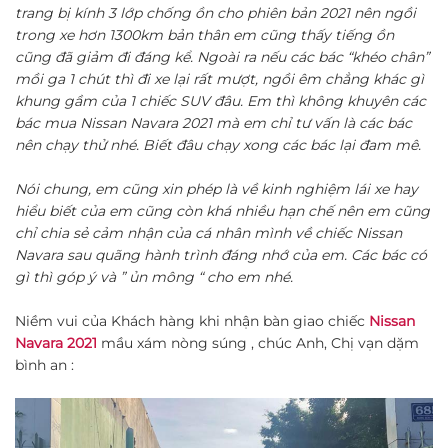
trang bị kính 3 lớp chống ồn cho phiên bản 2021 nên ngồi
trong xe hơn 1300km bản thân em cũng thấy tiếng ồn
cũng đã giảm đi đáng kể. Ngoài ra nếu các bác “khéo chân”
mồi ga 1 chút thì đi xe lại rất mượt, ngồi êm chẳng khác gì
khung gầm của 1 chiếc SUV đâu. Em thì không khuyên các
bác mua Nissan Navara 2021 mà em chỉ tư vấn là các bác
nên chạy thử nhé. Biết đâu chạy xong các bác lại đam mê.
Nói chung, em cũng xin phép là về kinh nghiệm lái xe hay
hiểu biết của em cũng còn khá nhiều hạn chế nên em cũng
chỉ chia sẻ cảm nhận của cá nhân mình về chiếc Nissan
Navara sau quãng hành trình đáng nhớ của em. Các bác có
gì thì góp ý và ” ủn mông “ cho em nhé.
Niềm vui của Khách hàng khi nhận bàn giao chiếc
Nissan
Navara 2021
mầu xám nòng súng , chúc Anh, Chị vạn dặm
bình an :