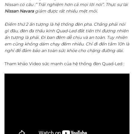
Nissan có câu :” Trải nghiệm hơn cả mọi lời nói”. Thực sự lái
Nissan Navara
giảm được rất nhiều mệt mỏi.
Điểm thứ 2 ấn tượng là hệ thống đèn pha. Chẳng phải nói
gì đâu, đèn đa thấu kính Quad-Led đắt tiền thì đương nhiên
ấn tượng là phải. Đi ban đêm dễ chịu và an toàn. Tuy nhiên
em cũng không dám chạy đêm nhiều. Chỉ đi đến tầm 10h là
nghỉ để đảm bảo an toàn sức khỏe cho chặng đường dài.
Tham khảo Video sức mạnh của hệ thống đèn Quad-Led :