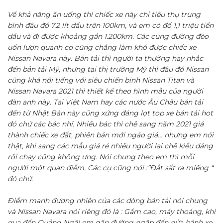
Về khả năng ăn uống thì chiếc xe này chỉ tiêu thụ trung
bình đâu đó 7.2 lít dầu trên 100km, và em có đổ 1,1 triệu tiền
dầu và đi được khoảng gần 1.200km. Các cung đường đèo
uốn lượn quanh co cũng chẳng làm khó được chiếc xe
Nissan Navara này. Bán tải thì người ta thường hay nhắc
đến bản tải Mỹ, nhưng tại thị trường Mỹ thì đâu đó Nissan
cũng khá nổi tiếng với siêu chiến binh Nissan Titan và
Nissan Navara 2021 thì thiết kế theo hình mẫu của người
đàn anh này. Tại Việt Nam hay các nước Âu Châu bán tải
đến từ Nhật Bản này cũng xứng đáng lọt top xe bán tải hot
đó chứ các bác nhỉ. Nhiều bác thì chê sang năm 2021 giá
thành chiếc xe đắt, phiên bản mới ngáo giá… nhưng em nói
thật, khi sang các mẫu giá rẻ nhiều người lại chê kiểu dáng
rồi chạy cũng không ưng. Nói chung theo em thì mỗi
người một quan điểm. Các cụ cũng nói :”Đắt sắt ra miếng “
đó chứ.
Điểm mạnh đương nhiên của các dòng bán tải nói chung
và Nissan Navara nói riêng đó là : Gầm cao, máy thoáng, khi
qua đến Quảng Ngãi em gặp đường ngập đến nửa bánh xe