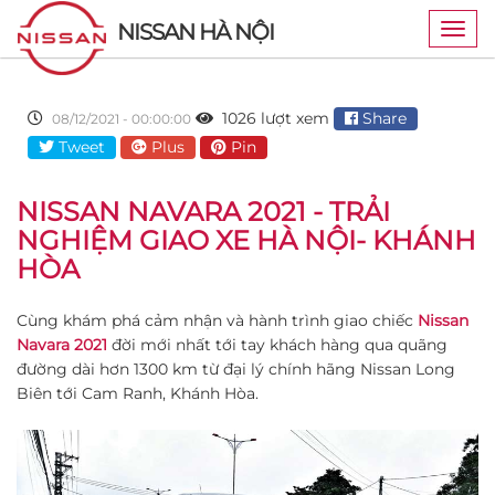
NISSAN HÀ NỘI
Togg
navig
1026 lượt xem
Share
08/12/2021 - 00:00:00
Tweet
Plus
Pin
NISSAN NAVARA 2021 - TRẢI
NGHIỆM GIAO XE HÀ NỘI- KHÁNH
HÒA
Cùng khám phá cảm nhận và hành trình giao chiếc
Nissan
Navara 2021
đời mới nhất tới tay khách hàng qua quãng
đường dài hơn 1300 km từ đại lý chính hãng Nissan Long
Biên tới Cam Ranh, Khánh Hòa.