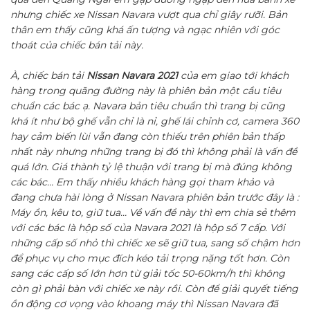
nhưng chiếc xe Nissan Navara vượt qua chỉ giây rưỡi. Bản
thân em thấy cũng khá ấn tượng và ngạc nhiên với góc
thoát của chiếc bán tải này.
À, chiếc bán tải
Nissan Navara 2021
của em giao tới khách
hàng trong quãng đường này là phiên bản một cầu tiêu
chuẩn các bác ạ. Navara bản tiêu chuẩn thì trang bị cũng
khá ít như bộ ghế vẫn chỉ là nỉ, ghế lái chỉnh cơ, camera 360
hay cảm biến lùi vẫn đang còn thiếu trên phiên bản thấp
nhất này nhưng những trang bị đó thì không phải là vấn đề
quá lớn. Giá thành tỷ lệ thuận với trang bị mà đúng không
các bác… Em thấy nhiều khách hàng gọi tham khảo và
đang chưa hài lòng ở Nissan Navara phiên bản trước đây là :
Máy ồn, kêu to, giữ tua… Về vấn đề này thì em chia sẻ thêm
với các bác là hộp số của Navara 2021 là hộp số 7 cấp. Với
những cấp số nhỏ thì chiếc xe sẽ giữ tua, sang số chậm hơn
để phục vụ cho mục đích kéo tải trọng nặng tốt hơn. Còn
sang các cấp số lớn hơn từ giải tốc 50-60km/h thì không
còn gì phải bàn với chiếc xe này rồi. Còn để giải quyết tiếng
ồn động cơ vọng vào khoang máy thì Nissan Navara đã