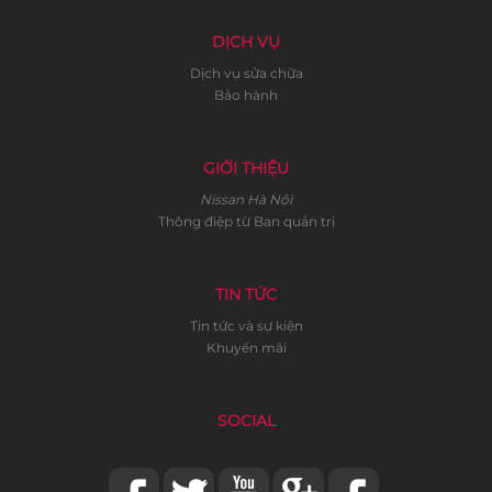
DỊCH VỤ
Dịch vụ sửa chữa
Bảo hành
GIỚI THIỆU
Nissan Hà Nội
Thông điệp từ Ban quản trị
TIN TỨC
Tin tức và sự kiện
Khuyến mãi
SOCIAL