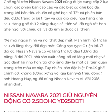
Ghế ngồi trên
Nissan Navara 2021
cũng được cung cấp 2 lựa
chọn, các phiên bản cao cấp và đặc biệt có ghế bọc da,
trong khi bản tiêu chuẩn có ghế bọc nỉ. Tất cả phiên bản
đều được trang bị bệ tì tay và cửa gió điều hòa hàng ghế
sau. Hàng ghế thứ 2 cũng được cải tiến với độ ngả tốt hơn,
ghế ngồi với chiều dài và độ êm ái được cải thiện.
"Xe mới ngoại hình và nội thất đẹp mắt. Màn hình hỗ trợ lái
sau vô lăng thay đổi đẹp mắt. Cổng sạc type C tiện lợi. Ở
đời cũ, Nissan Navara có vô lăng trợ lực dầu tương đối
nặng, ở đời 2021, nhà sản xuất công bố vô lăng mới nhẹ và
góc đánh lái nhỏ hơn, tôi cho rằng đây là một cải tiến quan
trọng trên mẫu xe này. Tuy nhiên, bản đặc biệt Pro4X ghế
chỉnh cơ, không tương xứng với giá bán 945 triệu đồng",
anh Hoàng Huy, người dùng Nissan Navara VL đời 2018
nhận định.
NISSAN NAVARA 2021 GIỮ NGUYÊN
ĐỘNG CƠ 2.5DOHC YD25DDTI