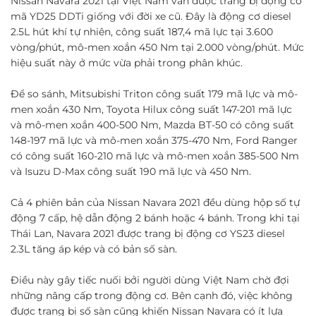
Nissan Navara 2021 tại Việt Nam vẫn được trang bị động cơ
mã YD25 DDTi giống với đời xe cũ. Đây là động cơ diesel
2.5L hút khí tự nhiên, công suất 187,4 mã lực tại 3.600
vòng/phút, mô-men xoắn 450 Nm tại 2.000 vòng/phút. Mức
hiệu suất này ở mức vừa phải trong phân khúc.
Để so sánh, Mitsubishi Triton công suất 179 mã lực và mô-
men xoắn 430 Nm, Toyota Hilux công suất 147-201 mã lực
và mô-men xoắn 400-500 Nm, Mazda BT-50 có công suất
148-197 mã lực và mô-men xoắn 375-470 Nm, Ford Ranger
có công suất 160-210 mã lực và mô-men xoắn 385-500 Nm
và Isuzu D-Max công suất 190 mã lực và 450 Nm.
Cả 4 phiên bản của Nissan Navara 2021 đều dùng hộp số tự
động 7 cấp, hệ dẫn động 2 bánh hoặc 4 bánh. Trong khi tại
Thái Lan, Navara 2021 được trang bị động cơ YS23 diesel
2.3L tăng áp kép và có bản số sàn.
Điều này gây tiếc nuối bởi người dùng Việt Nam chờ đợi
những nâng cấp trong động cơ. Bên cạnh đó, việc không
được trang bị số sàn cũng khiến Nissan Navara có ít lựa