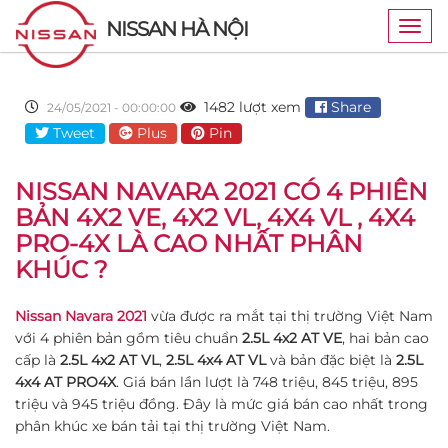
NISSAN HÀ NỘI
Togg
navig
1482 lượt xem
Share
24/05/2021 - 00:00:00
Tweet
Plus
Pin
NISSAN NAVARA 2021 CÓ 4 PHIÊN
BẢN 4X2 VE, 4X2 VL, 4X4 VL , 4X4
PRO-4X LÀ CAO NHẤT PHÂN
KHÚC ?
Nissan Navara 2021
vừa được ra mắt tại thị trường Việt Nam
với 4 phiên bản gồm tiêu chuẩn
2.5L 4x2 AT VE
, hai bản cao
cấp là
2.5L 4x2 AT VL
,
2.5L 4x4 AT VL
và bản đặc biệt là
2.5L
4x4 AT PRO4X
. Giá bán lần lượt là 748 triệu, 845 triệu, 895
triệu và 945 triệu đồng. Đây là mức giá bán cao nhất trong
phân khúc xe bán tải tại thị trường Việt Nam.