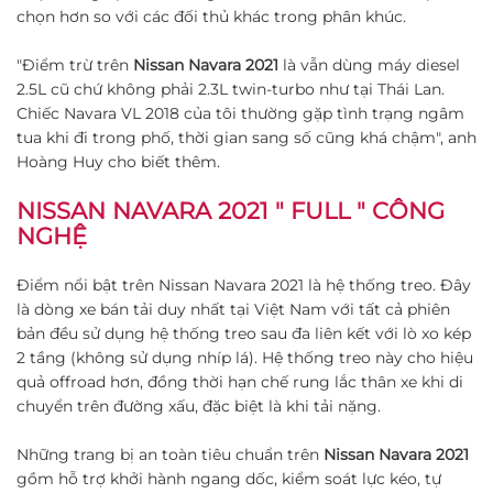
chọn hơn so với các đối thủ khác trong phân khúc.
"Điểm trừ trên
Nissan Navara 2021
là vẫn dùng máy diesel
2.5L cũ chứ không phải 2.3L twin-turbo như tại Thái Lan.
Chiếc Navara VL 2018 của tôi thường gặp tình trạng ngâm
tua khi đi trong phố, thời gian sang số cũng khá chậm", anh
Hoàng Huy cho biết thêm.
NISSAN NAVARA 2021 " FULL " CÔNG
NGHỆ
Điểm nổi bật trên Nissan Navara 2021 là hệ thống treo. Đây
là dòng xe bán tải duy nhất tại Việt Nam với tất cả phiên
bản đều sử dụng hệ thống treo sau đa liên kết với lò xo kép
2 tầng (không sử dụng nhíp lá). Hệ thống treo này cho hiệu
quả offroad hơn, đồng thời hạn chế rung lắc thân xe khi di
chuyển trên đường xấu, đặc biệt là khi tải nặng.
Những trang bị an toàn tiêu chuẩn trên
Nissan Navara 2021
gồm hỗ trợ khởi hành ngang dốc, kiểm soát lực kéo, tự