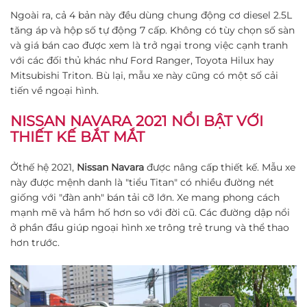
Ngoài ra, cả 4 bản này đều dùng chung động cơ diesel 2.5L
tăng áp và hộp số tự động 7 cấp. Không có tùy chọn số sàn
và giá bán cao được xem là trở ngại trong việc cạnh tranh
với các đối thủ khác như Ford Ranger, Toyota Hilux hay
Mitsubishi Triton. Bù lại, mẫu xe này cũng có một số cải
tiến về ngoại hình.
NISSAN NAVARA 2021 NỔI BẬT VỚI
THIẾT KẾ BẮT MẮT
Ởthế hệ 2021,
Nissan Navara
được nâng cấp thiết kế. Mẫu xe
này được mệnh danh là "tiểu Titan" có nhiều đường nét
giống với "đàn anh" bán tải cỡ lớn. Xe mang phong cách
mạnh mẽ và hầm hố hơn so với đời cũ. Các đường dập nổi
ở phần đầu giúp ngoại hình xe trông trẻ trung và thể thao
hơn trước.