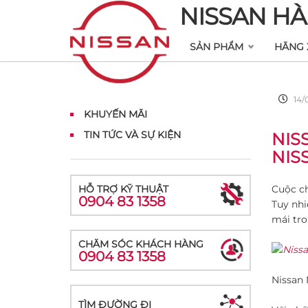
NISSAN HÀ
SẢN PHẨM
HÃNG 
14/
KHUYẾN MÃI
TIN TỨC VÀ SỰ KIỆN
NIS
NIS
HỖ TRỢ KỸ THUẬT
Cuộc ch
0904 83 1358
Tuy nhi
mái tro
CHĂM SÓC KHÁCH HÀNG
0904 83 1358
Nissan 
TÌM ĐƯỜNG ĐI