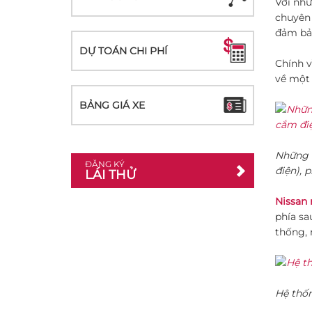
Với nhữ
chuyên 
đảm bảo
DỰ TOÁN CHI PHÍ
Chính v
về một
BẢNG GIÁ XE
Những t
ĐĂNG KÝ
điện), 
LÁI THỬ
Nissan 
phía sa
thống, 
Hệ thốn