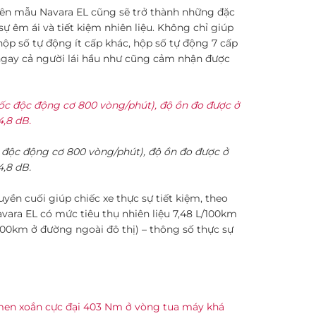
 trên mẫu Navara EL cũng sẽ trở thành những đặc
 êm ái và tiết kiệm nhiên liệu. Không chỉ giúp
ộp số tự động ít cấp khác, hộp số tự động 7 cấp
 ngay cả người lái hầu như cũng cảm nhận được
c độc động cơ 800 vòng/phút), độ ồn đo được ở
4,8 dB.
uyền cuối giúp chiếc xe thực sự tiết kiệm, theo
avara EL có mức tiêu thụ nhiên liệu 7,48 L/100km
100km ở đường ngoài đô thị) – thông số thực sự