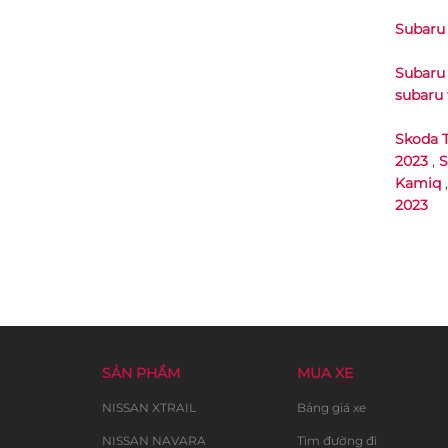
Subaru 
Subaru
subaru 
Skoda 
2023
,
S
Kamiq
2023
SẢN PHẨM
MUA XE
NISSAN XTRAIL
Bảng giá xe
NISSAN NAVARA
Tìm đường đi