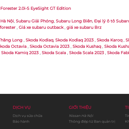
Forester 2.0i-S EyeSight GT Edition
 Hà Nội
,
Subaru Giải Phóng
,
Subaru Long Biên
,
Đại lý ô tô Subar
forester
,
Giá xe subaru outback
,
giá xe subaru Brz
Thăng Long
,
Skoda Kodiaq
,
Skoda Kodiaq 2023
,
Skoda Karoq
,
S
koda Octavia
,
Skoda Octavia 2023
,
Skoda Kushaq
,
Skoda Kush
,
Skoda Kamiq 2023
,
Skoda Scala
,
Skoda Scala 2023
,
Skoda Fabi
DỊCH VỤ
GIỚI THIỆU
TI
Dịch vụ sửa chữa
Nissan Hà Nội
Ti
Bảo hành
Thông điệp từ Ban quản trị
Kh