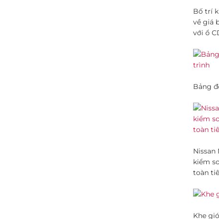
Bố trí 
về giá 
với ổ C
Bảng đồ
Nissan 
kiểm so
toàn ti
Khe gió