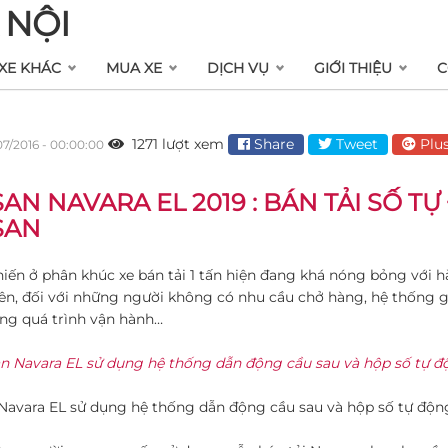
 NỘI
XE KHÁC
MUA XE
DỊCH VỤ
GIỚI THIỆU
C
1271 lượt xem
Share
Tweet
Plu
07/2016 - 00:00:00
SAN NAVARA EL 2019 : BÁN TẢI SỐ T
SAN
iến ở phân khúc xe bán tải 1 tấn hiện đang khá nóng bỏng với hà
ên, đối với những người không có nhu cầu chở hàng, hệ thống gi
ng quá trình vận hành…
Navara EL sử dụng hệ thống dẫn động cầu sau và hộp số tự độn