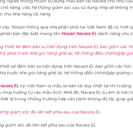
ng người mong muốn sử dụng mẫu bán tải Navara cho nhu cầu 
chở nặng, việc hệ thống giảm xóc sau sử dụng nhíp sẽ không man
 cho khả năng tải nặng.
ì vậy, Nissan thông qua nhà phân phối tại Việt Nam đã có một quy
 phiên bản đặc biệt mang tên
Nissan Navara EL
dành riêng cho t
hiết kế đảm bảo sự tiện dụng trên Navara EL bao gồm các hốc đ
phía trước khe gió hàng ghế lái, hệ thống điều chỉnh/gập gương 
navara EL
tại Việt Nam là mẫu xe bán tải duy nhất tại thị trườn
u thừa hưởng từ các mẫu SUV. Nhờ đó, Navara EL sự êm ái hơn h
nhất là trong những trường hợp vận hành không đủ tải, giúp giả
g giảm xóc đa liên kết phía sau của Navara EL