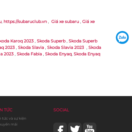
u
,
https://subaruclub.vn
,
Giá xe subaru
,
Giá xe
koda Karoq 2023
,
Skoda Superb
,
Skoda Superb
aq 2023
,
Skoda Slavia
,
Skoda Slavia 2023
,
Skoda
a 2023
,
Skoda Fabia
,
Skoda Enyaq
,
Skoda Enyaq
N TỨC
SOCIAL
n tức và sự kiện
uyến mãi