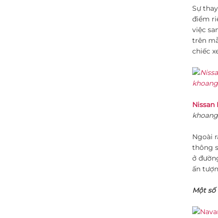
Sự thay
điểm ri
việc sa
trên mẫ
chiếc x
Nissan
khoang 
Ngoài r
thông s
ở đường
ấn tượn
Một số 