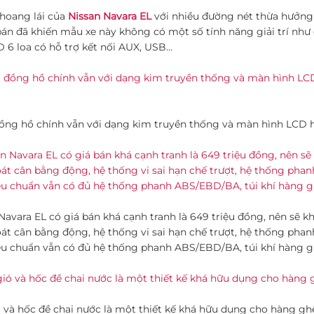
khoang lái của
Nissan Navara EL
với nhiều đường nét thừa hưởng t
bán đã khiến mẫu xe này không có một số tính năng giải trí như 
D 6 loa có hỗ trợ kết nối AUX, USB…
ng hồ chính vẫn với dạng kim truyền thống và màn hình LCD hiể
Navara EL có giá bán khá cạnh tranh là 649 triệu đồng, nên sẽ k
át cân bằng động, hệ thống vi sai hạn chế trượt, hệ thống phan
êu chuẩn vẫn có đủ hệ thống phanh ABS/EBD/BA, túi khí hàng g
 và hốc đề chai nước là một thiết kế khá hữu dụng cho hàng gh