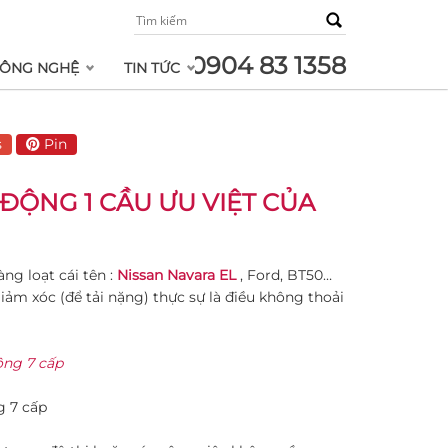
0904 83 1358
ÔNG NGHỆ
TIN TỨC
s
Pin
Ự ĐỘNG 1 CẦU ƯU VIỆT CỦA
ng loạt cái tên :
Nissan Navara EL
, Ford, BT50…
ảm xóc (để tải nặng) thực sự là điều không thoải
g 7 cấp