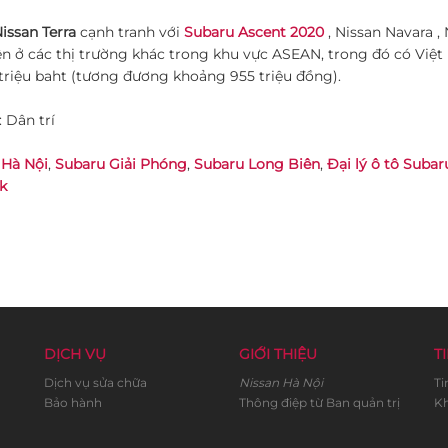
issan Terra
cạnh tranh với
Subaru Ascent 2020
, Nissan Navara , 
ện ở các thị trường khác trong khu vực ASEAN, trong đó có Việt 
 triệu baht (tương đương khoảng 955 triệu đồng).
 Dân trí
 Hà Nội
,
Subaru Giải Phóng
,
Subaru Long Biên
,
Đại lý ô tô Subar
k
DỊCH VỤ
GIỚI THIỆU
TI
Dịch vụ sửa chữa
Nissan Hà Nội
Ti
Bảo hành
Thông điệp từ Ban quản trị
Kh