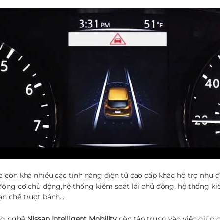
a còn khá nhiều các tính năng điện tử cao cấp khác hỗ trợ như 
ộng cơ chủ động,hệ thống kiểm soát lái chủ động, hệ thống ki
ạn chế trượt bánh…
ng nghệ
Nissan Intelligent Mobility
còn tập trung vào việc giúp c