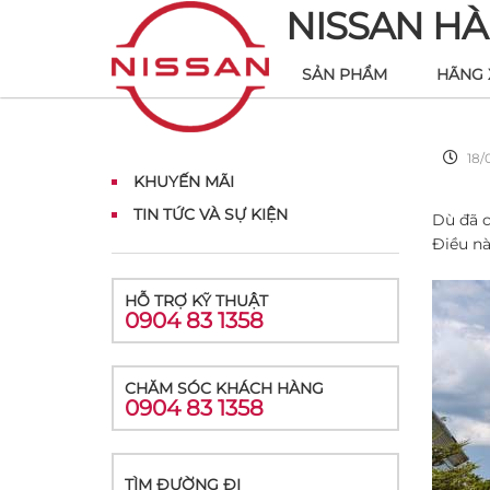
NISSAN HÀ
SẢN PHẨM
HÃNG 
18/
KHUYẾN MÃI
TIN TỨC VÀ SỰ KIỆN
Dù đã c
Điều nà
HỖ TRỢ KỸ THUẬT
0904 83 1358
CHĂM SÓC KHÁCH HÀNG
0904 83 1358
TÌM ĐƯỜNG ĐI