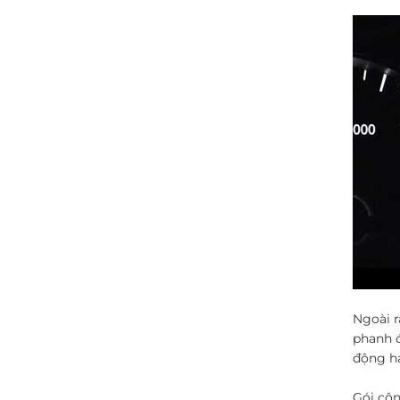
Ngoài r
phanh đ
động h
Gói cô