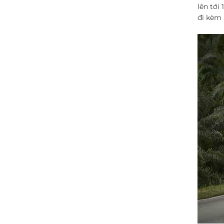
lên tới
đi kèm 