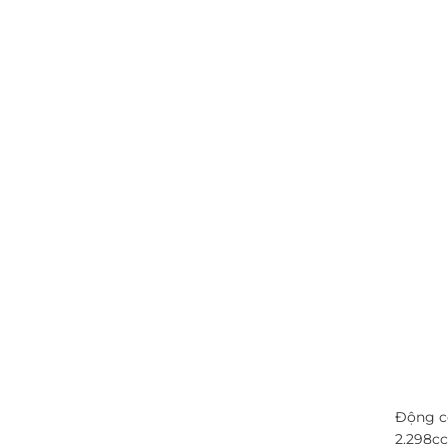
Động cơ
2.298cc