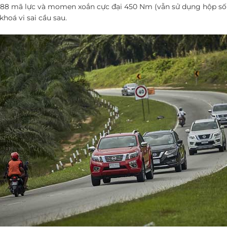
 188 mã lực và momen xoắn cực đại 450 Nm (vẫn sử dụng hộp số 
khoá vi sai cầu sau.