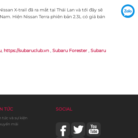
Nissan X-trail đã ra mắt tại Thái Lan và tới đây sẽ
Nam. Hiện Nissan Terra phiên bản 2.3L có giá bán
u
,
https://subaruclub.vn
,
Subaru Forester
,
Subaru
N TỨC
SOCIAL
n tức và sự kiện
uyến mãi