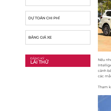
DỰ TOÁN CHI PHÍ
BẢNG GIÁ XE
ĐĂNG KÝ
Nếu như
LÁI THỬ
Intelli
cảnh bá
các mẫu
Tham k