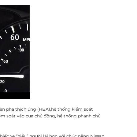
đèn pha thích ứng (HBA),hệ thống kiểm soát
ểm soát vào cua chủ động, hệ thống phanh chủ
hiếc xe “hiểu” người lái hơn với chức năng Nissan