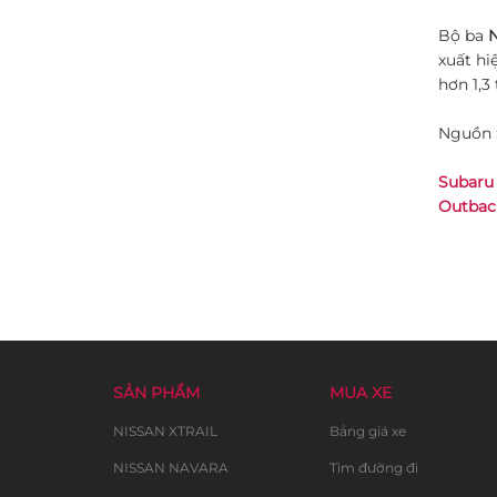
Bộ ba
N
xuất hi
hơn 1,3
Nguồn :
Subaru
Outbac
SẢN PHẨM
MUA XE
NISSAN XTRAIL
Bảng giá xe
NISSAN NAVARA
Tìm đường đi