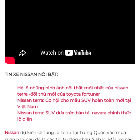
TIN XE NISSAN NỔI BẬT:
Hé lộ những hình ảnh nội thất mới nhất của nissan
terra -đối thủ mới của toyota fortuner
Nissan terra: Cơ hội cho mẫu SUV hoàn toàn mới tại
Việt Nam
Nissan terra: SUV dựa trên bán tải navara chính thức
lộ diện
Nissan
dự kiến sẽ tung ra Terra tại Trung Quốc vào mùa
xuân này, sau đó là các thị trường châu Á khác. Mẫu xe này