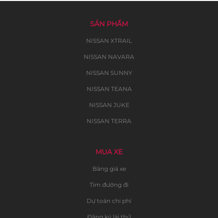
SẢN PHẨM
NISSAN XTRAIL
NISSAN NAVARA
NISSAN SUNNY
NISSAN TEANA
NISSAN JUKE
NISSAN TERRA
MUA XE
Bảng giá xe
Tìm đường đi
Dự toán chi phí
Đăng ký lái thử