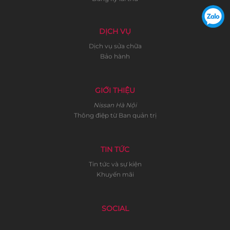
DỊCH VỤ
Dịch vụ sửa chữa
Bảo hành
GIỚI THIỆU
Nissan Hà Nội
Thông điệp từ Ban quản trị
TIN TỨC
Tin tức và sự kiện
Khuyến mãi
SOCIAL