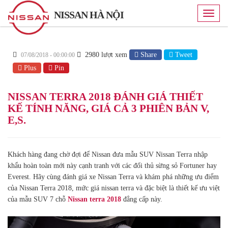
NISSAN HÀ NỘI
Toggle
naviga
2980 lượt xem
Share
Tweet
07/08/2018 - 00:00:00
Plus
Pin
NISSAN TERRA 2018 ĐÁNH GIÁ THIẾT
KẾ TÍNH NĂNG, GIÁ CẢ 3 PHIÊN BẢN V,
E,S.
Khách hàng đang chờ đợi để Nissan đưa mẫu SUV Nissan Terra nhập
khẩu hoàn toàn mới này cạnh tranh với các đối thủ sừng sỏ Fortuner hay
Everest. Hãy cùng đánh giá xe Nissan Terra
và khám phá những ưu điểm
của Nissan Terra 2018, mức
giá nissan terra
và đặc biệt là thiết kế ưu việt
của mẫu SUV 7 chỗ
Nissan terra 2018
đẳng cấp này.