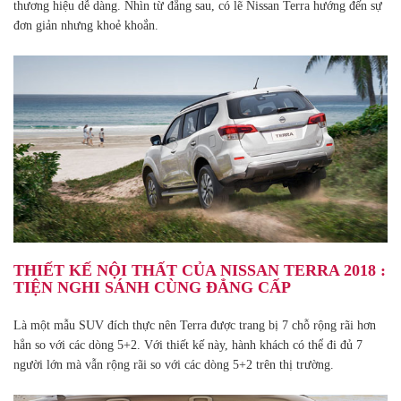
thương hiệu dễ dàng. Nhìn từ đằng sau, có lẽ Nissan Terra hướng đến sự
đơn giản nhưng khoẻ khoắn.
THIẾT KẾ NỘI THẤT CỦA NISSAN TERRA 2018 :
TIỆN NGHI SÁNH CÙNG ĐẲNG CẤP
Là một mẫu SUV đích thực nên Terra được trang bị 7 chỗ rộng rãi hơn
hẳn so với các dòng 5+2. Với thiết kế này, hành khách có thể đi đủ 7
người lớn mà vẫn rộng rãi so với các dòng 5+2 trên thị trường.