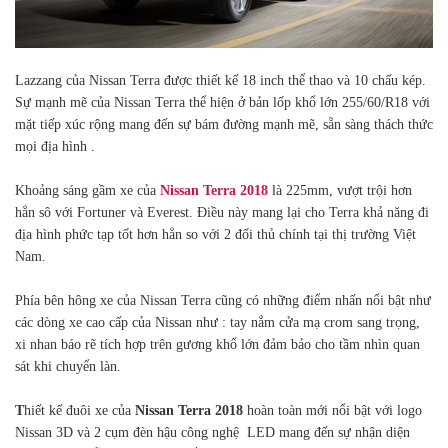
Lazzang của Nissan Terra được thiết kế 18 inch thể thao và 10 chấu kép.
Sự mạnh mẽ của Nissan Terra thể hiện ở bản lốp khổ lớn 255/60/R18 với
mặt tiếp xúc rộng mang đến sự bám đường mạnh mẽ, sẵn sàng thách thức
mọi địa hình .
Khoảng sáng gầm xe của
Nissan Terra 2018
là 225mm, vượt trội hơn
hẳn sô với Fortuner và Everest. Điều này mang lại cho Terra khả năng đi
địa hình phức tạp tốt hơn hẳn so với 2 đối thủ chính tại thị trường Việt
Nam.
Phía bên hông xe của Nissan Terra cũng có những điểm nhấn nổi bật như
các dòng xe cao cấp của Nissan như : tay nắm cửa mạ crom sang trọng,
xi nhan báo rẽ tích hợp trên gương khổ lớn đảm bảo cho tầm nhìn quan
sát khi chuyển làn.
T
hiết kế đuôi xe của
Nissan Terra 2018
hoàn toàn mới
nổi bật với logo
Nissan 3D và 2 cụm đèn hậu công nghệ LED mang đến sự nhận diện