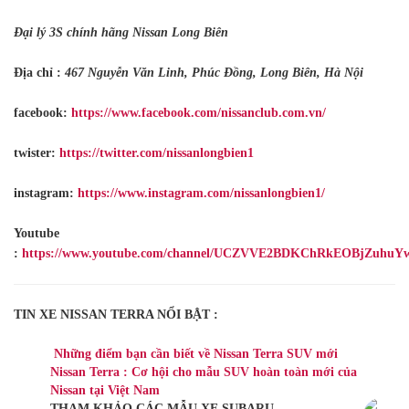
Đại lý 3S chính hãng Nissan Long Biên
Địa chỉ :
467 Nguyễn Văn Linh, Phúc Đồng, Long Biên, Hà Nội
facebook:
https://www.facebook.com/nissanclub.com.vn/
twister:
https://twitter.com/nissanlongbien1
instagram:
https://www.instagram.com/nissanlongbien1/
Youtube
:
https://www.youtube.com/channel/UCZVVE2BDKChRkEOBjZuhuY
TIN XE NISSAN TERRA NỔI BẬT :
Những điểm bạn cần biết về Nissan Terra SUV mới
Nissan Terra : Cơ hội cho mẫu SUV hoàn toàn mới của
Nissan tại Việt Nam
THAM KHẢO CÁC MẪU XE SUBARU