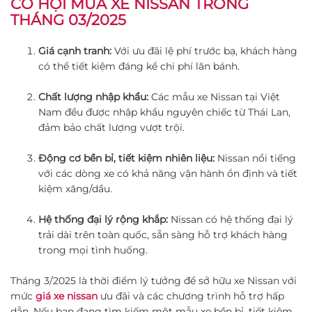
CƠ HỘI MUA XE NISSAN TRONG
THÁNG 03/2025
Giá cạnh tranh:
Với ưu đãi lệ phí trước bạ, khách hàng
có thể tiết kiệm đáng kể chi phí lăn bánh.
Chất lượng nhập khẩu:
Các mẫu xe Nissan tại Việt
Nam đều được nhập khẩu nguyên chiếc từ Thái Lan,
đảm bảo chất lượng vượt trội.
Động cơ bền bỉ, tiết kiệm nhiên liệu:
Nissan nổi tiếng
với các dòng xe có khả năng vận hành ổn định và tiết
kiệm xăng/dầu.
Hệ thống đại lý rộng khắp:
Nissan có hệ thống đại lý
trải dài trên toàn quốc, sẵn sàng hỗ trợ khách hàng
trong mọi tình huống.
Tháng 3/2025 là thời điểm lý tưởng để sở hữu xe Nissan với
mức
giá xe nissan
ưu đãi và các chương trình hỗ trợ hấp
dẫn. Nếu bạn đang tìm kiếm một mẫu xe bền bỉ, tiết kiệm