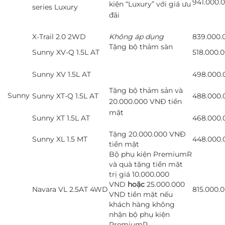
941.000.
kiện “Luxury” với giá ưu
series Luxury
đãi
X-Trail 2.0 2WD
Không áp dụng
839.000.
Tặng bộ thảm sàn
Sunny XV-Q 1.5L AT
518.000.
Sunny XV 1.5L AT
498.000.
Tặng bộ thảm sản và
Sunny
Sunny XT-Q 1.5L AT
488.000.
20.000.000 VNĐ tiền
mặt
Sunny XT 1.5L AT
468.000.
Tặng 20.000.000 VNĐ
Sunny XL 1.5 MT
448.000.
tiền mặt
Bộ phụ kiện PremiumR
và quà tặng tiền mặt
trị giá 10.000.000
VND
hoặc
25.000.000
Navara VL 2.5AT 4WD
815.000.
VND tiền mặt nếu
khách hàng không
nhận bộ phụ kiện
PremiumR