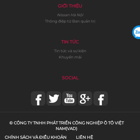
GIỚI THIỆU
Nissan Hà Nội
Thông điệp từ Ban quản trị
TIN TỨC
Tin tức và sự kiện
Khuyến mãi
SOCIAL
© CÔNG TY TNHH PHÁT TRIỂN CÔNG NGHIỆP Ô TÔ VIỆT
NAM(VAD)
CHÍNH SÁCH VÀ ĐIỀU KHOẢN
LIÊN HỆ