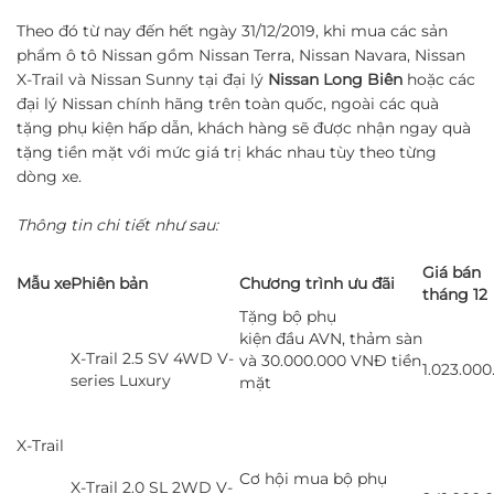
Theo đó từ nay đến hết ngày 31/12/2019, khi mua các sản
phẩm ô tô Nissan gồm Nissan Terra, Nissan Navara, Nissan
X-Trail và Nissan Sunny tại đại lý
Nissan Long Biên
hoặc các
đại lý Nissan chính hãng trên toàn quốc, ngoài các quà
tặng phụ kiện hấp dẫn, khách hàng sẽ được nhận ngay quà
tặng tiền mặt với mức giá trị khác nhau tùy theo từng
dòng xe.
Thông tin chi tiết như sau:
Giá bán
Mẫu xe
Phiên bản
Chương trình ưu đãi
tháng 12
Tặng bộ phụ
kiện đầu AVN, thảm sàn
X-Trail 2.5 SV 4WD V-
và 30.000.000 VNĐ tiền
1.023.000
series Luxury
mặt
X-Trail
Cơ hội mua bộ phụ
X-Trail 2.0 SL 2WD V-