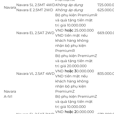
Navara SL 2.5MT 4WD
Không áp dụng
725.000.
Navara
Navara E 2.5MT 2WD
Không áp dụng
625.000.
Bộ phụ kiện PremiumR
và quà tặng tiền mặt
trị giá 10.000.000
VND
hoặc
25.000.000
Navara EL 2.5AT 2WD
669.000.
VND tiền mặt nếu
khách hàng không
nhận bộ phụ kiện
PremiumR
Bộ phụ kiện PremiumZ
và quà tặng tiền mặt
trị giá 20.000.000
VND
hoặc 3
0.000.000
Navara VL 2.5AT 4WD
835.000.
VND tiền mặt nếu
khách hàng không
nhận bộ phụ kiện
Navara
PremiumZ
A-IVI
Bộ phụ kiện PremiumZ
và quà tặng tiền mặt
trị giá 10.000.000
VND
hoặc 2
0.000.000