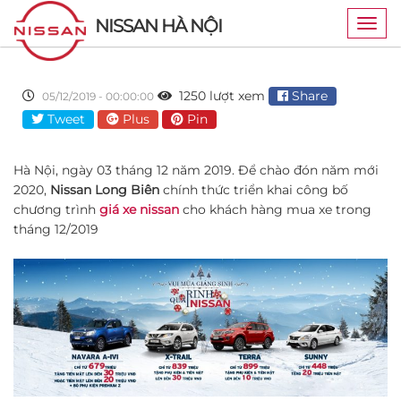
NISSAN HÀ NỘI
Togg
navig
1250 lượt xem
Share
05/12/2019 - 00:00:00
Tweet
Plus
Pin
Hà Nội, ngày 03 tháng 12 năm 2019. Để chào đón năm mới
2020,
Nissan Long Biên
chính thức triển khai công bố
chương trình
giá xe nissan
cho khách hàng mua xe trong
tháng 12/2019