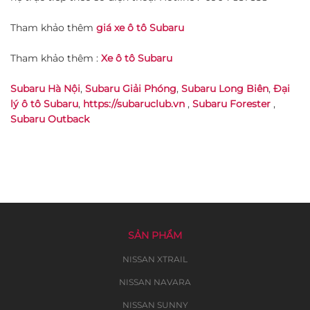
Tham khảo thêm
giá xe ô tô Subaru
Tham khảo thêm :
Xe ô tô Subaru
Subaru Hà Nội
,
Subaru Giải Phóng
,
Subaru Long Biên
,
Đại
lý ô tô Subaru
,
https://subaruclub.vn
,
Subaru Forester
,
Subaru Outback
SẢN PHẨM
NISSAN XTRAIL
NISSAN NAVARA
NISSAN SUNNY