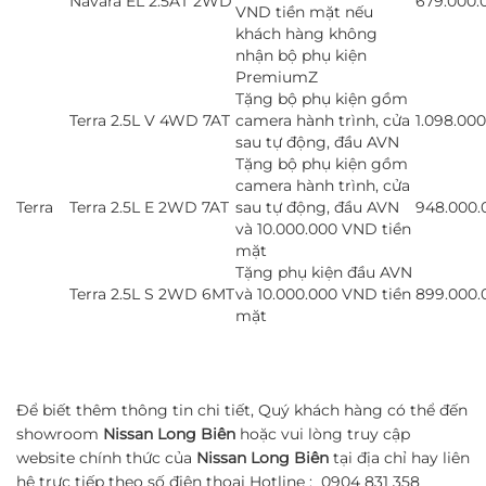
Navara EL 2.5AT 2WD
679.000.
VND tiền mặt nếu
khách hàng không
nhận bộ phụ kiện
PremiumZ
Tặng bộ phụ kiện gồm
Terra 2.5L V 4WD 7AT
camera hành trình, cửa
1.098.00
sau tự động, đầu AVN
Tặng bộ phụ kiện gồm
camera hành trình, cửa
Terra
Terra 2.5L E 2WD 7AT
sau tự động, đầu AVN
948.000.
và 10.000.000 VND tiền
mặt
Tặng phụ kiện đầu AVN
Terra 2.5L S 2WD 6MT
và 10.000.000 VND tiền
899.000.
mặt
Để biết thêm thông tin chi tiết, Quý khách hàng có thể đến
showroom
Nissan Long Biên
hoặc vui lòng truy cập
website chính thức của
Nissan Long Biên
tại địa chỉ hay liên
hệ trực tiếp theo số điện thoại Hotline : 0904 831 358