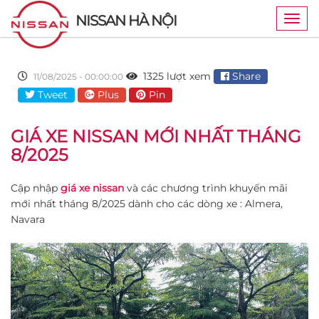
NISSAN HÀ NỘI
Togg
navig
1325 lượt xem
Share
11/08/2025 - 00:00:00
Tweet
Plus
Pin
GIÁ XE NISSAN MỚI NHẤT THÁNG
8/2025
Cập nhập
giá xe nissan
và các chương trình khuyến mãi
mới nhất tháng 8/2025 dành cho các dòng xe : Almera,
Navara