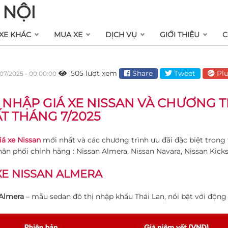
 NỘI
XE KHÁC
MUA XE
DỊCH VỤ
GIỚI THIỆU
C
505 lượt xem
Share
Tweet
Plu
07/2025 - 00:00:00
 NHẬP GIÁ XE NISSAN VÀ CHƯƠNG 
T THÁNG 7/2025
iá xe Nissan
mới nhất và các chương trình ưu đãi đặc biệt tron
ân phối chính hãng : Nissan Almera, Nissan Navara, Nissan Kick
XE NISSAN ALMERA
 Almera
– mẫu sedan đô thị nhập khẩu Thái Lan, nổi bật với động c