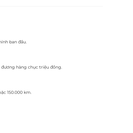
hính ban đầu.
g đương hàng chục triệu đồng.
oặc 150.000 km.