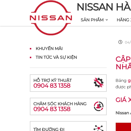
NISSAN HÀ
SẢN PHẨM
HÃNG 
04/
KHUYẾN MÃI
TIN TỨC VÀ SỰ KIỆN
CẬP
NHẤ
HỖ TRỢ KỸ THUẬT
Bảng
g
0904 83 1358
được ph
GIÁ 
CHĂM SÓC KHÁCH HÀNG
0904 83 1358
Nissan
TÌM ĐƯỜNG ĐI