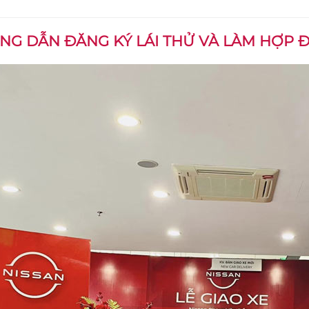
NG DẪN ĐĂNG KÝ LÁI THỬ VÀ LÀM HỢP 