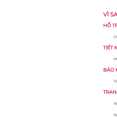
VÌ S
HỖ TR
C
TIẾT 
M
BẢO 
T
TRANG
A
N