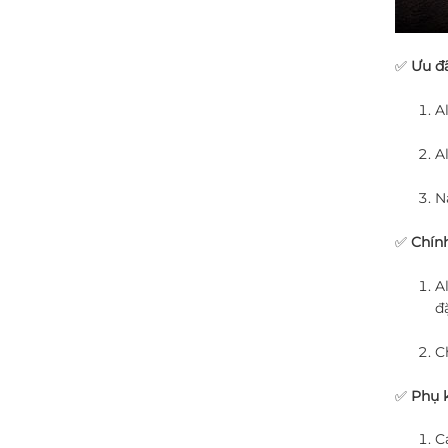
✅
Ưu đã
A
A
N
✅
Chính
A
đặ
Ch
✅
Phụ 
C