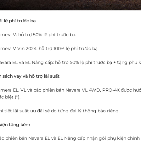
i lệ phí trước bạ
lmera V: hỗ trợ 50% lệ phí trước bạ.
lmera V Vin 2024: hỗ trợ 100% lệ phí trước bạ.
avara EL và EL Nâng cấp: hỗ trợ 50% lệ phí trước bạ + tặng phụ k
 sách vay và hỗ trợ lãi suất
lmera EL, VL và các phiên bản Navara VL 4WD, PRO-4X được hưởn
c biệt (*).
i tiết lãi suất ưu đãi sẽ do từng đại lý thông báo riêng.
kiện tặng kèm
ác phiên bản Navara EL và EL Nâng cấp nhận gói phụ kiện chính h