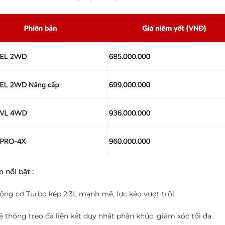
 nổi bật :
ộng cơ Turbo kép 2.3L mạnh mẽ, lực kéo vượt trội.
ệ thống treo đa liên kết duy nhất phân khúc, giảm xóc tối đa.