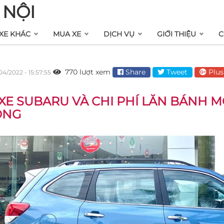
 NỘI
XE KHÁC
MUA XE
DỊCH VỤ
GIỚI THIỆU
C
770 lượt xem
Share
Tweet
Plus
04/2022 - 15:57:55
 XE SUBARU VÀ CHI PHÍ LĂN BÁNH M
ÒNG