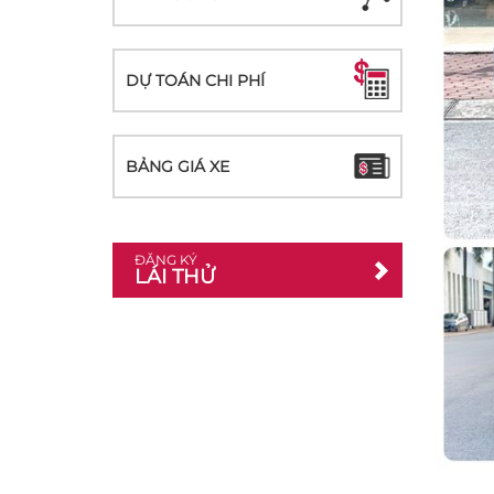
DỰ TOÁN CHI PHÍ
BẢNG GIÁ XE
ĐĂNG KÝ
LÁI THỬ