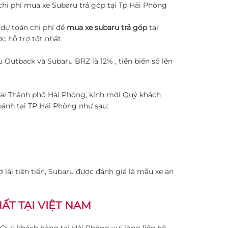
chi phí mua xe Subaru trả góp tại Tp Hải Phòng
ự toán chi phí để
mua xe subaru trả góp
tại
c hỗ trợ tốt nhất.
 Outback và Subaru BRZ là 12% , tiền biển số lên
 tại Thành phố Hải Phòng, kính mời Quý khách
 bánh tại TP Hải Phòng như sau:
 lái tiên tiến, Subaru được đánh giá là mẫu xe an
T TẠI VIỆT NAM
Quý khách hàng tại Hải Phòng vui lòng liên hệ