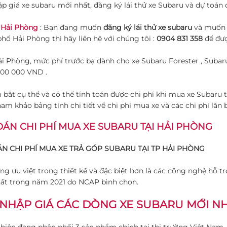
p giá xe subaru mới nhất, đăng ký lái thử xe Subaru và dự toán 
 Hải Phòng
: Bạn đang muốn
đăng ký lái thử xe subaru
và muốn d
hố Hải Phòng thì hãy liên hệ với chúng tôi :
0904 831 358
để đượ
i Phòng, mức phí trước bạ dành cho xe Subaru Forester , Subaru
000 000 VND .
bắt cụ thể và có thể tính toán được chi phí khi mua xe Subaru
am khảo bảng tính chi tiết về chi phí mua xe và các chi phí lăn
OÁN CHI PHÍ MUA XE SUBARU TẠI HẢI PHÒNG
N CHI PHÍ MUA XE TRẢ GÓP SUBARU TẠI TP HẢI PHÒNG
ng ưu việt trong thiết kế và đặc biệt hơn là các công nghệ hỗ trợ
ất trong năm 2021 do NCAP bình chọn.
NHẬP GIÁ CÁC DÒNG XE SUBARU MỚI NHẤ
hiện đang phân phối 3 sản phẩm chính tại thị trường Việt Nam. 