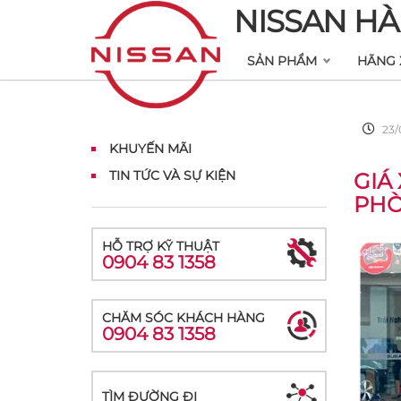
NISSAN HÀ
SẢN PHẨM
HÃNG 
23/
KHUYẾN MÃI
TIN TỨC VÀ SỰ KIỆN
GIÁ
PH
HỖ TRỢ KỸ THUẬT
0904 83 1358
CHĂM SÓC KHÁCH HÀNG
0904 83 1358
TÌM ĐƯỜNG ĐI