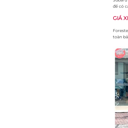
để có c
GIÁ X
Foreste
toàn bả