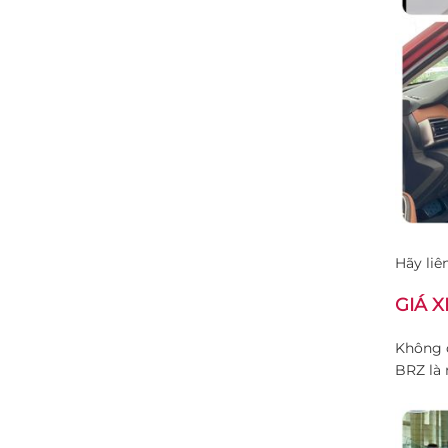
Hãy liê
GIÁ X
Không q
BRZ là 