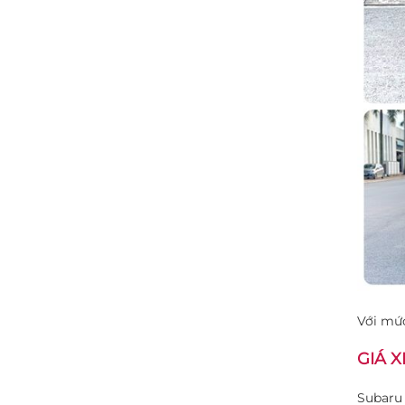
Với mức
GIÁ X
Subaru 