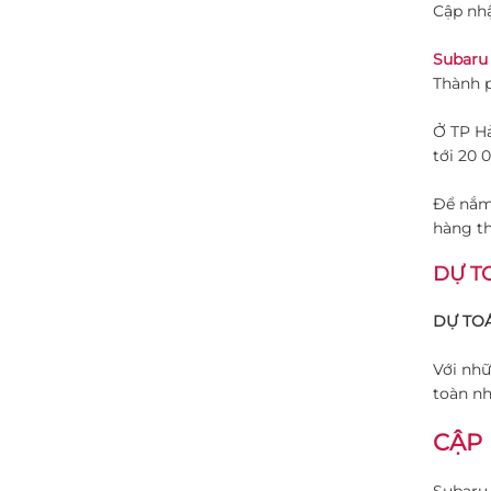
Cập nhậ
Subaru
Thành p
Ở TP Hả
tới 20 
Để nắm 
hàng th
DỰ T
DỰ TOÁ
Với nhữ
toàn nh
CẬP 
Subaru 