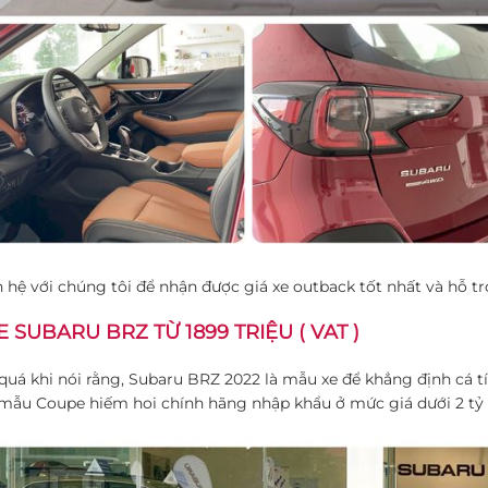
n hệ với chúng tôi để nhận được giá xe outback tốt nhất và hỗ tr
E SUBARU BRZ TỪ 1899 TRIỆU ( VAT )
uá khi nói rằng, Subaru BRZ 2022 là mẫu xe để khẳng định cá tí
mẫu Coupe hiếm hoi chính hãng nhập khẩu ở mức giá dưới 2 tỷ