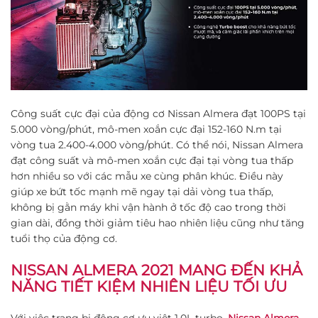
Công suất cực đại của động cơ Nissan Almera đạt 100PS tại
5.000 vòng/phút, mô-men xoắn cực đại 152-160 N.m tại
vòng tua 2.400-4.000 vòng/phút. Có thể nói, Nissan Almera
đạt công suất và mô-men xoắn cực đại tại vòng tua thấp
hơn nhiều so với các mẫu xe cùng phân khúc. Điều này
giúp xe bứt tốc mạnh mẽ ngay tại dải vòng tua thấp,
không bị gằn máy khi vận hành ở tốc độ cao trong thời
gian dài, đồng thời giảm tiêu hao nhiên liệu cũng như tăng
tuổi thọ của động cơ.
NISSAN ALMERA 2021 MANG ĐẾN KHẢ
NĂNG TIẾT KIỆM NHIÊN LIỆU TỐI ƯU
Với việc trang bị động cơ ưu việt 1.0L turbo,
Nissan Almera