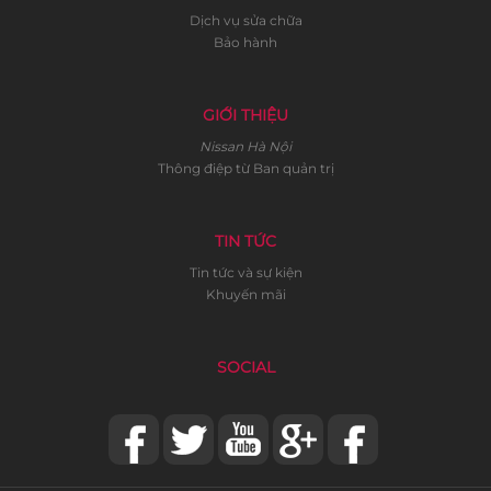
Dịch vụ sửa chữa
Bảo hành
GIỚI THIỆU
Nissan Hà Nội
Thông điệp từ Ban quản trị
TIN TỨC
Tin tức và sự kiện
Khuyến mãi
SOCIAL