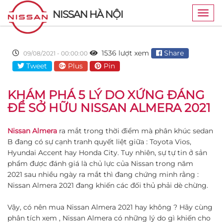
NISSAN HÀ NỘI
Togg
navig
1536 lượt xem
Share
09/08/2021 - 00:00:00
Tweet
Plus
Pin
KHÁM PHÁ 5 LÝ DO XỨNG ĐÁNG
ĐỂ SỞ HỮU NISSAN ALMERA 2021
Nissan Almera
ra mắt trong thời điểm mà phân khúc sedan
B đang có sự cạnh tranh quyết liệt giữa : Toyota Vios,
Hyundai Accent hay Honda City. Tuy nhiên, sự tự tin ở sản
phẩm được đánh giá là chủ lực của Nissan trong năm
2021 sau nhiều ngày ra mắt thì đang chứng minh rằng :
Nissan Almera 2021 đang khiến các đối thủ phải dè chừng.
Vậy, có nên mua Nissan Almera 2021 hay không ? Hãy cùng
phân tích xem , Nissan Almera có những lý do gì khiến cho