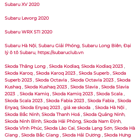
Subaru XV 2020
Subaru Levorg 2020
Subaru WRX STI 2020
Subaru Hà Nội
,
Subaru Giải Phóng
,
Subaru Long Biên
,
Đại
lý ô tô Subaru
,
https://subaruclub.vn
Skoda Thăng Long
,
Skoda Kodiaq
,
Skoda Kodiaq 2023
,
Skoda Karoq
,
Skoda Karoq 2023
,
Skoda Superb
,
Skoda
Superb 2023
,
Skoda Octavia
,
Skoda Octavia 2023
,
Skoda
Kushaq
,
Skoda Kushaq 2023
,
Skoda Slavia
,
Skoda Slavia
2023
,
Skoda Kamiq
,
Skoda Kamiq 2023
,
Skoda Scala
,
Skoda Scala 2023
,
Skoda Fabia 2023
,
Skoda Fabia
,
Skoda
Enyaq
,
Skoda Enyaq 2023
,
giá xe skoda
,
Skoda Hà Nội
,
Skoda Bắc Ninh
,
Skoda Thanh Hoá
,
Skoda Quảng Ninh
,
Skoda Ninh Bình
,
Skoda Hải Phòng
,
Skoda Nam Định
,
Skoda Vĩnh Phúc
,
Skoda Lào Cai
,
Skoda Lạng Sơn
,
Skoda Hà
Giang
,
Skoda Bắc Giang
,
Skoda Hải Dương
,
Skoda Hưng