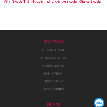
Yên
,
Skoda Thái Nguyên
,
phụ kiện xe skoda
,
Giá xe Skoda
SẢN PHẨM
NISSAN XTRAIL
NISSAN NAVARA
NISSAN SUNNY
NISSAN TEANA
NISSAN JUKE
NISSAN TERRA
MUA XE