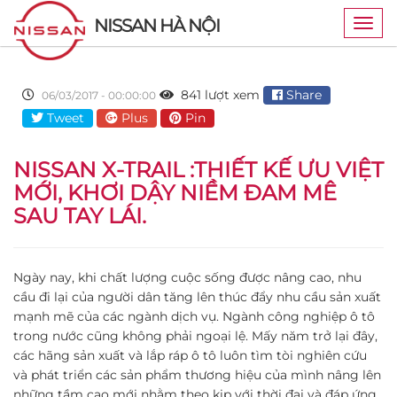
NISSAN HÀ NỘI
Togg
navig
841 lượt xem
Share
06/03/2017 - 00:00:00
Tweet
Plus
Pin
NISSAN X-TRAIL :THIẾT KẾ ƯU VIỆT
MỚI, KHƠI DẬY NIỀM ĐAM MÊ
SAU TAY LÁI.
Ngày nay, khi chất lượng cuộc sống được nâng cao, nhu
cầu đi lại của người dân tăng lên thúc đẩy nhu cầu sản xuất
mạnh mẽ của các ngành dịch vụ. Ngành công nghiệp ô tô
trong nước cũng không phải ngoại lệ. Mấy năm trở lại đây,
các hãng sản xuất và lắp ráp ô tô luôn tìm tòi nghiên cứu
và phát triển các sản phẩm thương hiệu của mình nâng lên
những tầm cao mới nhằm theo kịp với thời đại và đáp ứng