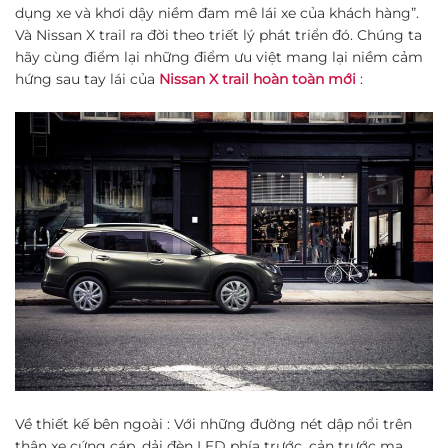
dụng xe và khơi dậy niềm đam mê lái xe của khách hàng”.
Và Nissan X trail ra đời theo triết lý phát triển đó. Chúng ta
hãy cùng điểm lại những điểm ưu việt mang lại niềm cảm
hứng sau tay lái của
Nissan X trail hoàn toàn mới
:
Về thiết kế bên ngoài : Với những đường nét dập nổi trên
thân xe cứng cáp, dải đèn LED phía trước, cản trước mạ