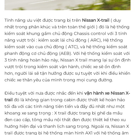
Tính năng ưu việt được trang bị trên
Nissan X-trail
( duy
nhất trong phân khúc và trên toàn thế giới ) đó là hệ thống
kiểm soát khung gầm chủ động Chassis control với 3 tính
năng vượt trội : kiểm soát lái chủ động ( ARC), Hệ thống
kiểm soát vào cua chủ động ( ATC), và hệ thống kiểm soát
phanh động cơ chủ động (AEB). Với hệ thống kiểm soát với
3 tính năng hoàn hảo này, Nissan X trail mang lại sự ổn định
vượt trội trong kiểm soát vận hành, chiếc xe sẽ ổn định
hơn, người lái sẽ tận hưởng được sự tuyệt vời khi điểu khiển
chiếc xe thân yêu của mình trong mọi cung đường.
Điều tuyệt vời nưa được nhắc đến khi
vận hành xe Nissan X-
trail
đó là không gian trong cabin được thiết kế hoàn hảo
tối đa với các tính năng tiên tiến và đầy đủ nhất như một
khoang xe sang trọng : X trail được trang bị ghế da mầu
đen cao cấp, tông mầu nội thất đen được thiêt kế theo xu
hướng hiện đại và thanh lịch sang trọng. Ngoài ra, Nissan X
trail được trang bị hệ thống màn hình AX1 với hệ thống âm