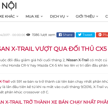
 NỘI
XE KHÁC
MUA XE
DỊCH VỤ
GIỚI THIỆU
C
1586 lượt xem
Share
Tweet
Plu
04/2017 - 00:00:00
SAN X-TRAIL VƯỢT QUA ĐỐI THỦ CX
uộc đối đầu giảm giá hồi cuối tháng 2,
Nissan X-Trail
có một cú 
 như Honda CR-V hay Mazda CX-5 khi leo lên vị trí dẫn đầu phân
-Trail
với 591 xe bán ra trở thành cái tên bán chạy nhất phân kh
y là lần đầu tiên kể từ khi ra mắt vào cuối tháng 9/2016, X-Trail
ất phân khúc crossover cỡ C.
AN X-TRAIL TRỞ THÀNH XE BÁN CHẠY NHẤT PHÂ