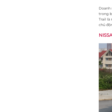
Doanh s
trong b
Trail l
chủ độn
NISSA