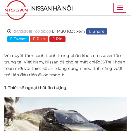
NISSAN HÀ NỘI
Togg
navig
1430 lượt xem
Share
04/10/2016 - 00:00:00
Tweet
Plus
Pin
Với quyết tâm cạnh tranh trong phân khúc crossover tầm
trung tại Việt Nam, Nissan đã cho ra mắt chiếc
X-Trail hoàn
toàn mới với thiết kế ấn tượng cùng nhiều tính năng vượt
trội lần đầu tiên được trang bị.
1. Thiết kế ngoại thất ấn tượng,