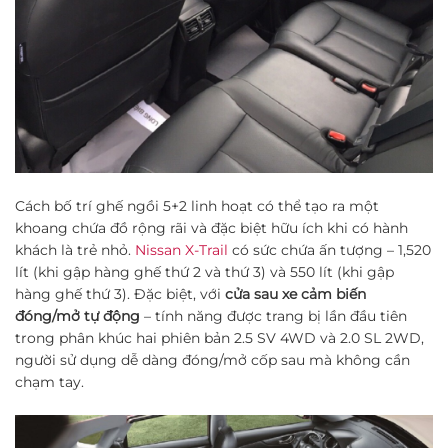
Cách bố trí ghế ngồi 5+2 linh hoạt có thể tạo ra một
khoang chứa đồ rộng rãi và đặc biệt hữu ích khi có hành
khách là trẻ nhỏ.
Nissan X-Trail
có sức chứa ấn tượng – 1,520
lít (khi gập hàng ghế thứ 2 và thứ 3) và 550 lít (khi gập
hàng ghế thứ 3). Đặc biệt, với
cửa sau xe cảm biến
đóng/mở tự động
– tính năng được trang bị lần đầu tiên
trong phân khúc hai phiên bản 2.5 SV 4WD và 2.0 SL 2WD,
người sử dụng dễ dàng đóng/mở cốp sau mà không cần
chạm tay.