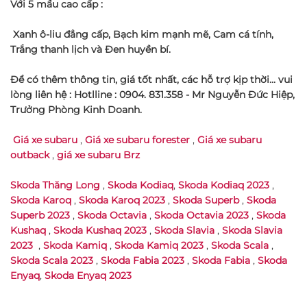
Với 5 mầu cao cấp :
Xanh ô-liu đẳng cấp, Bạch kim mạnh mẽ, Cam cá tính,
Trắng thanh lịch và Đen huyền bí.
Để có thêm thông tin, giá tốt nhất, các hỗ trợ kịp thời... vui
lòng liên hệ :
Hotlline : 0904. 831.358 - Mr Nguyễn Đức Hiệp,
Trưởng Phòng Kinh Doanh.
Giá xe subaru
,
Giá xe subaru forester
,
Giá xe subaru
outback
,
giá xe subaru Brz
Skoda Thăng Long
,
Skoda Kodiaq
,
Skoda Kodiaq 2023
,
Skoda Karoq
,
Skoda Karoq 2023
,
Skoda Superb
,
Skoda
Superb 2023
,
Skoda Octavia
,
Skoda Octavia 2023
,
Skoda
Kushaq
,
Skoda Kushaq 2023
,
Skoda Slavia
,
Skoda Slavia
2023
,
Skoda Kamiq
,
Skoda Kamiq 2023
,
Skoda Scala
,
Skoda Scala 2023
,
Skoda Fabia 2023
,
Skoda Fabia
,
Skoda
Enyaq
,
Skoda Enyaq 2023