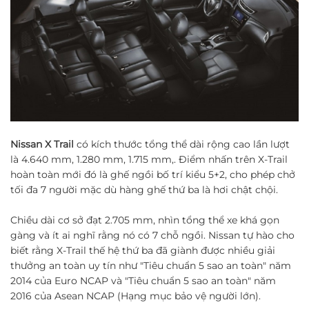
Nissan X Trail
có kích thước tổng thể dài rộng cao lần lượt
là 4.640 mm, 1.280 mm, 1.715 mm,. Điểm nhấn trên X-Trail
hoàn toàn mới đó là ghế ngồi bố trí kiểu 5+2, cho phép chở
tối đa 7 người mặc dù hàng ghế thứ ba là hơi chật chội.
Chiều dài cơ sở đạt 2.705 mm, nhìn tổng thể xe khá gọn
gàng và ít ai nghĩ rằng nó có 7 chỗ ngồi. Nissan tự hào cho
biết rằng X-Trail thế hệ thứ ba đã giành được nhiều giải
thưởng an toàn uy tín như "Tiêu chuẩn 5 sao an toàn" năm
2014 của Euro NCAP và "Tiêu chuẩn 5 sao an toàn" năm
2016 của Asean NCAP (Hạng mục bảo vệ người lớn).