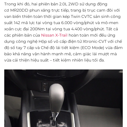
Trong khi đó, hai phiên bản 2.0L 2WD sử dụng động
cơ MR20DD phun xăng trực tiếp, trang bị trục cam đôi với
van biến thiên toàn thời gian kép Twin CVTC sản sinh công
suất 142 mã lực tại vòng tua 6.000 vòng/phút và mô-men
xoắn cực đại 200Nm tại vòng tua 4.400 vòng/phút. Tất cả
các phiên bản của
Nissan X-Trail
hoàn toàn mới đều ứng
dụng công nghệ Hộp số vô cấp điện tử Xtronic-CVT với chế
độ số tay 7 cấp và Chế độ lái tiết kiệm (ECO Mode) vừa đảm
bảo khả năng vận hành mạnh mẽ, cảm giác lái mượt mà
vừa cải thiện hiệu suất – tiết kiệm nhiên liệu tối đa.