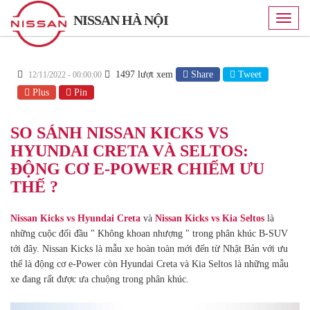
NISSAN HÀ NỘI
Toggle
naviga
1497 lượt xem
Share
Tweet
12/11/2022 - 00:00:00
Plus
Pin
SO SÁNH NISSAN KICKS VS
HYUNDAI CRETA VÀ SELTOS:
ĐỘNG CƠ E-POWER CHIẾM ƯU
THẾ ?
Nissan Kicks vs Hyundai Creta
và
Nissan Kicks vs Kia Seltos
là
những cuộc đối đầu " Không khoan nhượng " trong phân khúc B-SUV
tới đây. Nissan Kicks là mẫu xe hoàn toàn mới đến từ Nhật Bản với ưu
thế là động cơ e-Power còn Hyundai Creta và Kia Seltos là những mẫu
xe đang rất được ưa chuộng trong phân khúc.