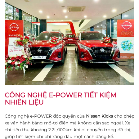
CÔNG NGHỆ E-POWER TIẾT KIỆM
NHIÊN LIỆU
Công nghệ e-POWER độc quyền của
Nissan Kicks
cho phép
xe vận hành bằng mô-tơ điện mà không cần sạc ngoài. Xe
chỉ tiêu thụ khoảng 2.2L/100km khi di chuyển trong đô thị,
giúp tiết kiệm chi phí xăng dầu một cách đáng kể​.