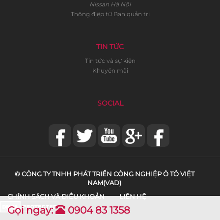
Nissan Hà Nội
Thông điệp từ Ban quản trị
TIN TỨC
Tin tức và sự kiện
Khuyến mãi
SOCIAL
© CÔNG TY TNHH PHÁT TRIỂN CÔNG NGHIỆP Ô TÔ VIỆT
NAM(VAD)
CHÍNH SÁCH VÀ ĐIỀU KHOẢN
LIÊN HỆ
Gọi ngay:
0904 83 1358