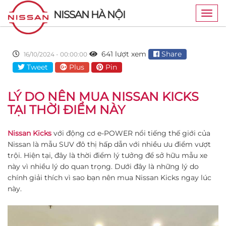
NISSAN HÀ NỘI
Togg
navig
641 lượt xem
Share
16/10/2024 - 00:00:00
Tweet
Plus
Pin
LÝ DO NÊN MUA NISSAN KICKS
TẠI THỜI ĐIỂM NÀY
Nissan Kicks
với động cơ e-POWER nổi tiếng thế giới của
Nissan là mẫu SUV đô thị hấp dẫn với nhiều ưu điểm vượt
trội. Hiện tại, đây là thời điểm lý tưởng để sở hữu mẫu xe
này vì nhiều lý do quan trọng. Dưới đây là những lý do
chính giải thích vì sao bạn nên mua Nissan Kicks ngay lúc
này.