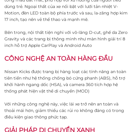
dùng trẻ. Ngoại thất của xe nổi bật với lưới tản nhiệt V-
Motion, đèn LED toàn bộ phía trước và sau, la-zăng hợp kim
17 inch, tạo nên vẻ thể thao và mạnh mẽ​.
Bên trong, nội thất tiện nghi với vô-lăng D-cut, ghế da Zero
Gravity và các trang bị thông minh như màn hình giải trí 8
inch hỗ trợ Apple CarPlay và Android Auto​
CÔNG NGHỆ AN TOÀN HÀNG ĐẦU
Nissan Kicks được trang bị hàng loạt các tính năng an toàn
tiên tiến như hệ thống chống bó cứng phanh (ABS), hỗ trợ
khởi hành ngang dốc (HSA), và camera 360 tích hợp hệ
thống phát hiện vật thể di chuyển (MOD)​
Với những công nghệ này, việc lái xe trở nên an toàn và
thoải mái hơn, giảm thiểu các rủi ro không đáng có trong
điều kiện giao thông phức tạp.
GIẢI PHÁP DI CHUYỂN XANH