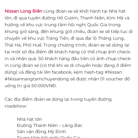
Nissan Long Biên
cùng đoàn xe sẽ khởi hành tại Nhà hát
lớn, đi qua tuyến đường Hồ Gươm, Thanh Niên, Kim Mã và
hướng về khu vực trung tâm hội nghị Quốc Gia trong
khung giờ sáng, đến khung giờ chiều, đoàn xe sẽ tiếp tục di
chuyển về khu vực Tràng Tiền, đi qua đại lộ Thăng Long,
Thái Hà, Phố Huế. Trong chương trình, đoàn xe sẽ dừng lại
tại một số địa điểm để khách hàng có thể chụp ảnh check-
in và nhận quà. 50 khách hàng đầu tiên có ảnh chụp check-
in cùng đoàn xe (có thể khi xe di chuyển hoặc đang ở điểm
dừng) và đăng tải lên facebook, kèm hash-tag #Nissan
#Nissannangtamchuyendong sẽ được nhận 01 voucher đồ
uống trị giá 50.000VNĐ.
Các địa điểm đoàn xe dừng lại trong tuyến đường
roadshow:
Nhà hát lớn
Đường Thanh Niên – Lăng Bác
Sân vận động Mỹ Đình
Trung tâm hội nghị Quốc Gia