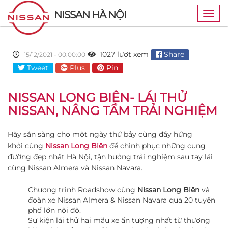
NISSAN HÀ NỘI
Togg
navig
1027 lượt xem
Share
15/12/2021 - 00:00:00
Tweet
Plus
Pin
NISSAN LONG BIÊN- LÁI THỬ
NISSAN, NÂNG TẦM TRẢI NGHIỆM
Hãy sẵn sàng cho một ngày thứ bảy cùng đầy hứng
khởi cùng
Nissan Long Biên
để chinh phục những cung
đường đẹp nhất Hà Nội, tận hưởng trải nghiệm sau tay lái
cùng Nissan Almera và Nissan Navara.
Chương trình Roadshow cùng
Nissan Long Biên
và
đoàn xe Nissan Almera & Nissan Navara qua 20 tuyến
phố lớn nội đô.
Sự kiện lái thử hai mẫu xe ấn tượng nhất từ thương